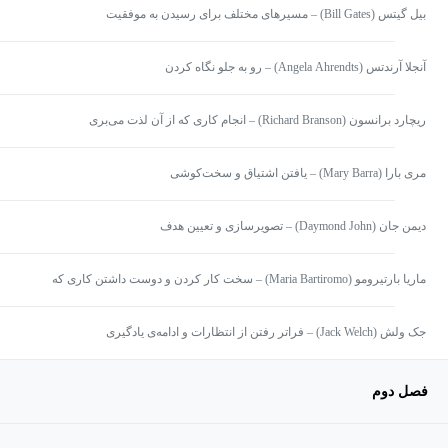
بیل گیتس (Bill Gates) – مسیرهای مختلف برای رسیدن به موفقیت
آنجلا آرندتس (Angela Ahrendts) – رو به جلو نگاه کردن
ریچارد برانسون (Richard Branson) – انجام کاری که از آن لذت می‌بری
مری بارا (Mary Barra) – یافتن اشتیاق و سخت‌کوشی
دیمن جان (Daymond John) – تصویرسازی و تعیین هدف
ماریا بارتیرومو (Maria Bartiromo) – سخت کار کردن و دوست داشتن کاری که
انجام می‌دهی
جک ولش (Jack Welch) – فراتر رفتن از انتظارات و ادامه‌ی یادگیری
فصل دوم