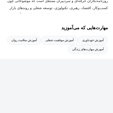
روزنامه‌نگاران حرفه‌ای و سردبیران مستقل است که موضوعاتی چون
کسب‌وکار، اقتصاد، رهبری، تکنولوژی، توسعه شغلی و روندهای بازار
کار را پوشش می‌دهند. LinkedIn News با انتشار محتوای روزآمد و
کاربردی، بستری را فراهم می‌کند تا متخصصان و رهبران فکری از
مهارت‌هایی که می‌آموزید
سراسر جهان در جریان تحولات مهم قرار بگیرند و گفت‌وگویی سازنده
پیرامون آن‌ها شکل دهند.
آموزش خودباوری
آموزش موفقیت شغلی
آموزش سلامت روان
آموزش مهارت‌های زندگی