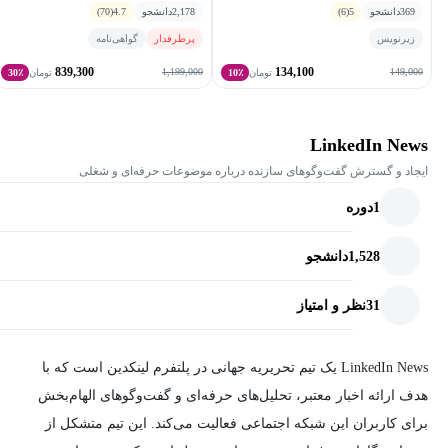
369
دانشجو
5
(6)
2,178
دانشجو
4.7
(70)
زیرنویس
پرطرفدار
گواهی‌نامه
839,300
134,100
1,199,000
149,000
تومان
10٪
تومان
30٪
LinkedIn News
ایجاد و گسترش گفت‌وگوهای سازنده درباره موضوعات حرفه‌ای و شغلی
1
دوره
1,528
دانشجو
31
نظر و امتیاز
LinkedIn News یک تیم تحریریه جهانی در پلتفرم لینکدین است که با
هدف ارائه اخبار معتبر، تحلیل‌های حرفه‌ای و گفت‌وگوهای الهام‌بخش
برای کاربران این شبکه اجتماعی فعالیت می‌کند. این تیم متشکل از