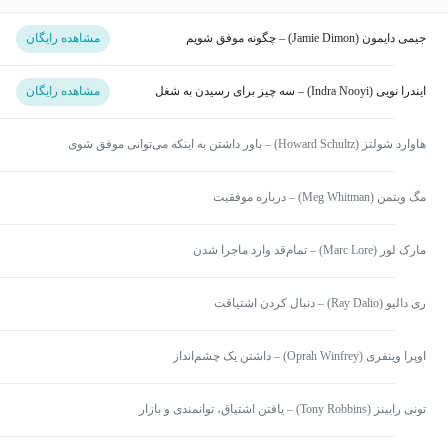
جیمی دایمون (Jamie Dimon) – چگونه موفق شویم
مشاهده رایگان
ایندرا نویی (Indra Nooyi) – سه چیز برای رسیدن به شغل
مشاهده رایگان
آرزویی‌ات
هاوارد شولتز (Howard Schultz) – باور داشتن به اینکه می‌توانی موفق شوی
مگ ویتمن (Meg Whitman) – درباره موفقیت
مارک لور (Marc Lore) – تمام‌قد وارد ماجرا شدن
ری دالیو (Ray Dalio) – دنبال کردن اشتیاقت
اوپرا وینفری (Oprah Winfrey) – داشتن یک چشم‌انداز
تونی رابینز (Tony Robbins) – یافتن اشتیاق، توانمندی و بازار