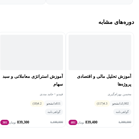
پذیرفته می‌شود تا بتواند حداکثر بازده را ایجاد کنند.
دوره‌های مشابه
دوره آشنایی با صندوق‌های پوشش ریسک برای چه کسانی مناسب
است؟
مباحث و موضوعات این دوره برای همه افراد و علاقه‌مندان مناسب
خواهد بود و همه افرادی که با مباحث مربوط به سرمایه‌گذاری آشنایی
دارند و به شناخت بیشتر این موضوع علاقه‌مند هستند می‌توانند در این
دوره شرکت کنند و اطلاعات خود در این زمینه را افزایش دهند.
آموزش تحلیل مالی و اقتصادی
آموزش استراتژی معاملاتی و سبد
پروژه‌ها
سهام
برای شرکت در این دوره نیاز به هیچ پیش‌نیاز به خصوصی وجود ندارد و
محسن بهرام‌گیری
فیندو • حامد مددی
آشنایی اولیه با این مفاهیم برای شرکت در دوره کافی خواهد بود.
3,002
دانشجو
4.3
(117)
611
دانشجو
4.2
(18)
گواهی‌نامه
گواهی‌نامه
839,300
839,400
1,199,000
1,399,000
تومان
40٪
تومان
30٪