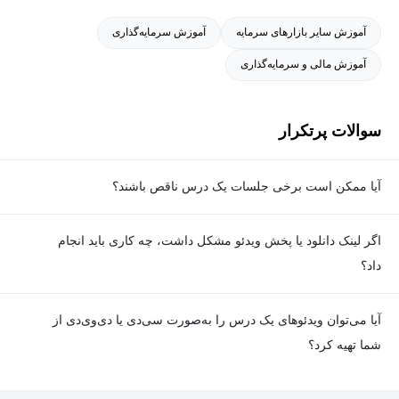
اقتصادسنجی پیشرفته را در کمبریج و مدرسه اقتصادی لندن (LSE) و
آموزش سایر بازارهای سرمایه
آموزش سرمایه‌گذاری
اقتصاد صنعتی را در CEMFI اسپانیا گذرانده و در دوره اقتصاد کلان
آموزش مالی و سرمایه‌گذاری
پروفسور استیگلیتز در ترنتوی ایتالیا شرکت داشته است. دکتر
سعدوندی در حال حاضر به طراحی دوره‌های تخصصی بانکداری و
اقتصاد پول و بانک و نیز مشاوره سیاست‌گذاری به سازمان‌ها و مشاوره
سوالات پرتکرار
کسب‌وکارها به نهادهای خصوصی مشغول است.
آیا ممکن است برخی جلسات یک درس ناقص باشند؟
معمولا تمامی جلسات هر درس به‌طور کامل ضبط می‌شوند؛ اما گاهی
اگر لینک دانلود یا پخش ویدئو مشکل داشت، چه کاری باید انجام
به دلیل برخی ناهماهنگی‌ها ممکن است یک یا چند جلسه ضبط نشده
داد؟
باشد. جزئیات این موارد در توضیحات هر درس درج شده است.
در صورت مواجهه با هرگونه مشکل در دانلود یا پخش ویدئو، می‌توانید
آیا می‌توان ویدئوهای یک درس را به‌صورت سی‌دی یا دی‌وی‌دی از
از طریق صفحه ارتباط با ما اطلاع دهید تا تیم پشتیبانی به‌سرعت مشکل
شما تهیه کرد؟
را بررسی و رفع کند.
در حال حاضر امکان ارسال دروس به‌صورت سی‌دی یا دی‌وی‌دی وجود