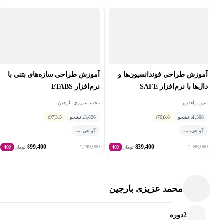
آموزش طراحی فوندانسیون‌ها و
آموزش طراحی سازه‌های بتنی با
دال‌ها با نرم‌افزار SAFE
نرم‌افزار ETABS
امین زاهدپور
محمد عزیزی بارجین
1,308
دانشجو
3.6
(76)
3,826
دانشجو
3.3
(97)
گواهی‌نامه
گواهی‌نامه
899,400
839,400
1,499,000
1,399,000
تومان
40٪
تومان
40٪
محمد عزیزی بارجین
2
دوره