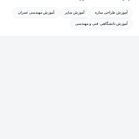
قسمتی از آینده‌ی کاریم رو شکل می‌ده.
آموزش طراحی سازه
آموزش سایر
آموزش مهندسی عمران
طراحی سازه‌های چوبی به خاطر مسائل زیست‌محیطی، خیلی بازار رو
آموزش دانشگاهی: فنی و مهندسی
به رشدی در دنیا داره.
حالا و بعد از پنج سال، علاوه بر نیوزلند، با پروژه‌هایی در استرالیا، آلمان
و حتی مقداری در کانادا و آمریکا هم درگیر شدم.
به‌دلیل نبود چنین دوره‌ای در بازار و بنا به درخواست دوستان و
همکارانم، تصمیم گرفتم حاصل سال‌ها تجربه‌ی تدریس خود را با دانش
طراحی سازه‌های چوبی درهم بیامیزم و دوره‌ای به زبان فارسی برای
استفاده‌ی هم‌وطنانم آماده کنم.
در حال حاضر در کشور برزیل زندگی میکنم و به عنوان مدرس نرم
افزار SAP برای یکی از شرکت های نفتی برزیل مشغول به فعالیت
هستم.