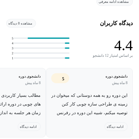
مشاهده ادامه معرفی
در این دوره، یک ساختمان متداول چوبی در استرالیا را از صفر تا صد،
از نقشه‌خوانی معماری تا ترسیم نقشه‌های سازه‌ای، پیش می‌بریم و
متناسب با نرم‌افزارهای روز و آیین‌نامه‌های استرالیایی طراحی می‌کنیم.
دیدگاه کاربران
مشاهده 8 دیدگاه
لازم به ذکر است که تمامی نرم‌افزارها و آیین‌نامه‌ها به‌صورت رایگان
در اختیار شما عزیزان قرار خواهد گرفت.
5
4.4
4
3
سرفصل‌های دوره:
2
بر اساس امتیاز 12 دانشجو
1
آشنایی با آیین‌نامه‌های موردنیاز برای طراحی سازه‌های چوبی در کشور
استرالیا
دانشجوی دوره
دانشجوی دوره
5
آموزش نرم‌افزار Structural Toolkit
8 ماه پیش
8 ماه پیش
محاسبه بارهای ثقلی و جانبی وارد بر سازه
این دوره رو به همه دوستانی که میخوان در
مطالب بسیار کاربردی 
طراحی Beam، Column، Rafter، Ridge Beam، Stud، Brace و
زمینه ی طراحی سازه چوبی کار کنن
Foundation
توصیه میکنم، شبیه این دوره در رفرنس
زمان هر جلسه به اندا
آشنایی با Tie Down و ضوابط مربوط به آن
های فارسی نداریم، آقای مهندس حیدری
شده و مطالب بسیار مفی
انجام یک پروژه کامل از صفر تا صد: از بررسی نقشه‌های معماری تا
ادامه دیدگاه
ادامه دیدگاه
خیلی سخاوتمندانه و با دیتیل توی این دوره
با نرم افزار و استاندا
ترسیم نقشه‌های سازه‌ای
اموزش میدن و بهشون خسته نباشید میگم.
استرالیا و ساخت سازه 