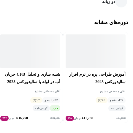
دو زبانه
دوره‌های مشابه
شبیه سازی و تحلیل CFD جریان
آموزش طراحی پره در نرم افزار
آب در لوله با سالیدورکس 2025
سالیدورکس 2025
آقای مصطفی مشایخ
آقای مصطفی مشایخ
162
دانشجو
3.7
(3)
122
دانشجو
3.6
(7)
جدید
گواهی‌نامه
گواهی‌نامه
636,750
411,750
849,000
549,000
تومان
25٪
تومان
25٪