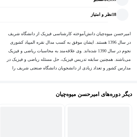
18
نظر و امتیاز
امیرحسن میوه‌چیان دانش‌آموخته کارشناسی فیزیک از دانشگاه شریف
در سال 1396 هستند. ایشان موفق به کسب مدال نقره المپیاد کشوری
نجوم در سال 1390 شده‌اند. وی علاقه‌مند به محاسبات ریاضی و فیزیک
می‌باشند. همچنین سابقه‌ تدریس فیزیک، حل مسئله ریاضی و فیزیک در
مدارس کشور و تعداد زیادی از دانشجویان دانشگاه صنعتی شریف را
دارند. وی فعالیتش در فیزیک را با مطالعه و تحقیق در زمینه نجوم و کار
با تلسکوپ و رصد آغاز کرد و در دوران دانشجویی فعالیت گسترده‌ای در
دیگر دوره‌های امیرحسن میوه‌چیان
زمینه ریاضیات کاربردی و محض داشته‌اند و به بررسی شاخه‌هایی از
ریاضیات از قبیل جبر، معادلات دیفرانسیل، گسسته، آنالیز ریاضی و
توپولوژی پرداخته‌اند.