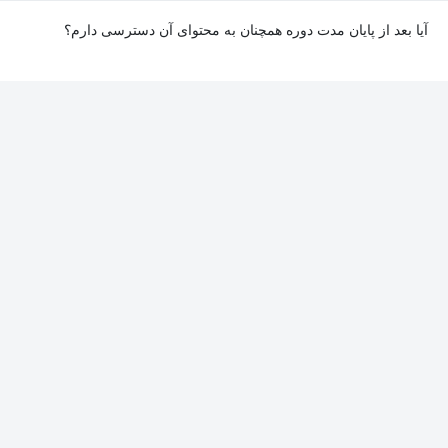
آیا بعد از پایان مدت دوره همچنان به محتوای آن دسترسی دارم؟
بله. پس از پایان مدت دوره نیز به ویدئوها، تمرین‌ها، پروژه‌ها و سایر
محتوای آموزشی دوره دسترسی خواهید داشت؛ اما امکان تصحیح
تمرین‌ها توسط پشتیبان دوره و دریافت گواهی‌نامه برای شما وجود
نخواهد داشت.