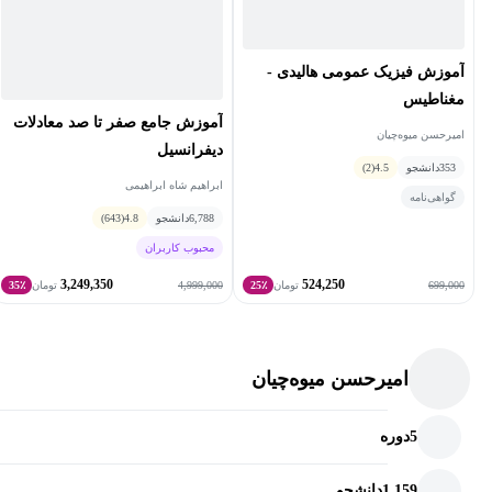
آموزش فیزیک عمومی هالیدی -
مغناطیس
آموزش جامع صفر تا صد معادلات
امیرحسن میوه‌چیان
دیفرانسیل
353
دانشجو
4.5
(2)
ابراهیم شاه ابراهیمی
گواهی‌نامه
6,788
دانشجو
4.8
(643)
محبوب کاربران
3,249,350
524,250
4,999,000
699,000
تومان
25٪
تومان
35٪
امیرحسن میوه‌چیان
5
دوره
1,159
دانشجو