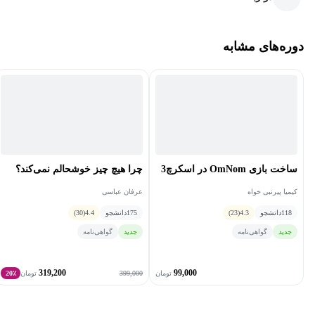
دوره‌های مشابه
ساخت بازی OmNom در اسکرچ3
چرا هیچ چیز خوشحالم نمی‌کند؟
کیمیا پیرنبی خواه
عرفان عباسی
118
دانشجو
4.3
(23)
175
دانشجو
4.4
(30)
جدید
گواهی‌نامه
جدید
گواهی‌نامه
319,200
99,000
399,000
تومان
تومان
20٪