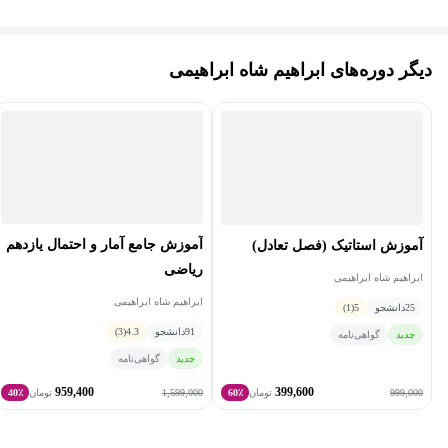
نصیرالدین طوسی است. ایشان بیش از ۱۰ سال سابقه تدریس
حرفه‌ای و تخصصی دروس ریاضیات دانشگاهی (ریاضی عمومی ۱ و ۲،
دیگر دوره‌های ابراهیم شاه ابراهیمی
معادلات دیفرانسیل، ریاضیات مهندسی و محاسبات عددی) دارند.
مهندس شاه ابراهیمی علاوه بر تدریس، در زمینه گویندگی، دوبله و
همچنین گردشگری به‌عنوان تور لیدر فعالیت می‌کنند.از افتخارات ایشان
نیز می توان به کسب رتبه یک در کنکور دکتری مهندسی عمران،
قهرمانی در مسابقات انتگرال گیری دانشگاه صنعتی شریف و قهرمانی
در مسابقات ملی دفاع سه دقیقه ای دانشگاه صنعتی امیرکبیر اشاره
کرد.
آموزش جامع آمار و احتمال یازدهم
آموزش استاتیک (فصل تعادل)
ریاضی
ابراهیم شاه ابراهیمی
ابراهیم شاه ابراهیمی
25
دانشجو
5
(1)
91
دانشجو
4.3
(3)
جدید
گواهی‌نامه
جدید
گواهی‌نامه
959,400
399,600
1,599,000
999,000
تومان
60٪
تومان
40٪