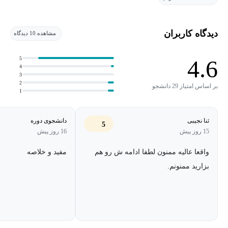
در ضمن، بخش عمدهٔ میدان الکتریکی که به روش انتگرال‌گیری
محاسبه می‌شه تو همین فصله، اما بخشیش هم تو فصل بعدی یعنی
دیدگاه کاربران
مشاهده 10 دیدگاه
«قانون گاوس» هست که در دورهٔ بعدی خواهید دید.
5
4.6
4
3
2
بر اساس امتیاز 29 دانشجو
1
ثنا نجیبی
دانشجوی دوره
5
15 روز پیش
16 روز پیش
واقعا عالیه ممنون لطفا ادامه ش رو هم
مفید و خلاصه
بزارید ممنونم.