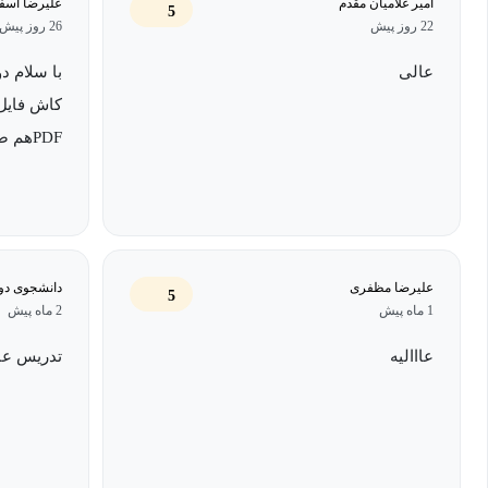
امیر غلامیان مقدم
علیرضا اسف
متقاعدسازی چیست؟
5
22 روز پیش
26 روز پیش
عالی
با سلام د
متقاعدکردن دیگران یکی از مهم‌ترین مهارت‌ها در دنیای امروز است؛
کاش فایل 
ما روزانه با موقعیت‌هایی روبه‌رو می‌شویم که نیاز داریم نظرات و دیدگا
PDFهم ضمیمه میشد
آن‌ها را برای عمل به آن متقاعد کنیم. این مهارت می‌تواند شما را در 
دیگران برقرار کنید.
برای این دوره ۲ سال با عشق و وسواس فراوان برای ارائه ب
ایجاد تحولی شگرف در شماست.
علیرضا مظفری
دانشجوی دو
5
1 ماه پیش
2 ماه پیش
هشدار!!
اگر جزو افراد زیر هستید این دوره مناسب شما نیست!
عااالیه
تدریس عال
۱- کسانی که فکر می‌کنند حرف‌زدن و متقاعدکردن و تأثیرگذاری رو
ذاتی است!