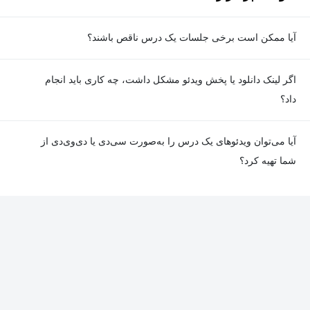
آیا ممکن است برخی جلسات یک درس ناقص باشند؟
معمولا تمامی جلسات هر درس به‌طور کامل ضبط می‌شوند؛ اما گاهی
اگر لینک دانلود یا پخش ویدئو مشکل داشت، چه کاری باید انجام
به دلیل برخی ناهماهنگی‌ها ممکن است یک یا چند جلسه ضبط نشده
داد؟
باشد. جزئیات این موارد در توضیحات هر درس درج شده است.
در صورت مواجهه با هرگونه مشکل در دانلود یا پخش ویدئو، می‌توانید
آیا می‌توان ویدئوهای یک درس را به‌صورت سی‌دی یا دی‌وی‌دی از
از طریق صفحه ارتباط با ما اطلاع دهید تا تیم پشتیبانی به‌سرعت مشکل
شما تهیه کرد؟
را بررسی و رفع کند.
در حال حاضر امکان ارسال دروس به‌صورت سی‌دی یا دی‌وی‌دی وجود
ندارد و همه محتواها به شکل آنلاین ارائه می‌شوند.