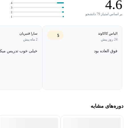
4.6
4
۴- Digital Design Princiles and Practices, Wakerly.
3
2
بر اساس امتیاز 79 دانشجو
1
الیاس کاکاوند
سارا قنبریان
5
24 روز پیش
2 ماه پیش
فوق العاده بود
خیلی خوب تدریس میکن
دوره‌های مشابه