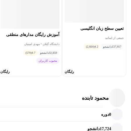
تعیین سطح زبان انگلیسی
آموزش رایگان مدارهای منطقی
جمعی از اساتید
دانشگاه گیلان • مهدی امینیان
137,917
دانشجو
4.2
(2,664)
32,859
دانشجو
4.7
(579)
محبوب کاربران
رایگان
رایگان
محمود تابنده
0
دوره
17,724
دانشجو