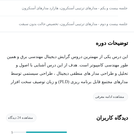
جلسه بيست و يكم - مدارهای ترتیبی آسنکرون، هازارد مدارهای آسنکرون
جلسه بيست و دوم - مدارهای ترتیبی آسنکرون، تخصیص حالت بدون سبقت
توضیحات دوره
این درس یکی از مهمترین دروس گرایش دیجیتال مهندسی برق و همین
طور مهندسی کامپیوتر است. هدف از این درس آشنایی با اصول و
تحلیل و طراحی مدار های منطقی دیجیتال ، طراحی سیستمی توسط
مدارهای مجتمع قابل برنامه ریزی (PLD) و زبان توصیف سخت افزار
است.
مشاهده ادامه معرفی
منابع درس را میتوان کتاب های زیر معرفی کرد:
۱- مدارهاي منطقي و سخت‌افزار كامپيوتر ،تأليف محمود تابنده، محمد
مكي
دیدگاه کاربران
مشاهده 24 دیدگاه
۲- Digital Logic Circuit Analysis and Design; Nelson, et. al.
۳- Fundamentals of Digital logic with VHDL Design; Brown et. al.
5