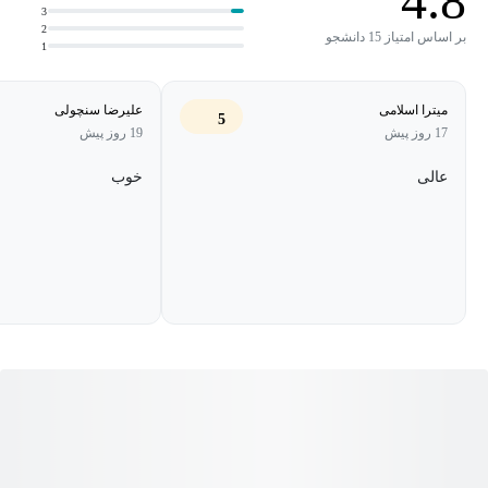
4.8
3
چرایی درس خوندن
2
بر اساس امتیاز 15 دانشجو
1
از کجا شروع کنیم؟
انتخاب هدف
میترا اسلامی
علیرضا سنچولی
5
17 روز پیش
19 روز پیش
اصلاح سبک زندگی
عالی
خوب
شرایط محیطی مطالعه
تنظیم ساعت مطالعه
بررسی دوران جمع بندی
بررسی عوامل موثر بر کیفیت مطالعه
آموزش برنامه ریزی حرفه ای
نحوه مطالعه هر درس
آموزش اصول تست زنی
آموزش اصول مطالعه برای امتحانات نهایی