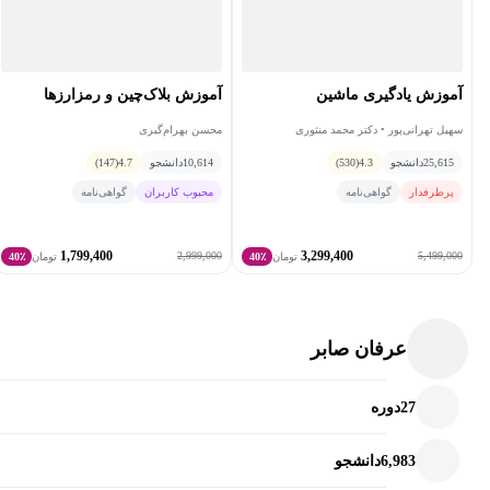
آموزش یادگیری ماشین
آموزش بلاک‌چین و رمزارزها
سهیل تهرانی‌پور • دکتر محمد منثوری
محسن بهرام‌گیری
25,615
دانشجو
4.3
(530)
10,614
دانشجو
4.7
(147)
پرطرفدار
گواهی‌نامه
محبوب کاربران
گواهی‌نامه
1,799,400
3,299,400
2,999,000
5,499,000
تومان
40٪
تومان
40٪
عرفان صابر
27
دوره
6,983
دانشجو