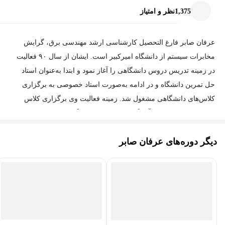
1,375
نظر و امتیاز
عرفان صابر فارغ التحصیل کارشناسی ارشد مهندسی برق، گرایش
مخابرات سیستم از دانشگاه امیرکبیر است. ایشان از سال ۹۰ فعالیت
در زمینه تدریس دروس دانشگاهی را آغاز نمود و ابتدا به‌عنوان استاد
حل تمرین دانشگاه و در ادامه به‌صورت استاد خصوصی به برگزاری
کلاس‌های دانشگاهی مشغول شد. زمینه فعالیت وی برگزاری کلاس
برای دانشجویان جهت آمادگی در امتحانات دانشگاه و کنکور ارشد و
دکتری است. دروس ریاضیات عمومی، معادلات دیفرانسیل، ریاضی
دیگر دوره‌های عرفان صابر
مهندسی، سیگنال‌وسیستم، آمار و احتمال مهندسی و محاسبات عددی از
جمله دروسی است که ایشان سابقه فعالیت به عنوان مدرس را در آنها
دارد.
وی از سال 98 فعالیت در بازارهای مالی را آغار نمود. دوره‌های
فیلترنویسی، طراحی استراتژی و مدیریت سرمایه و بازار اختیار معامله
(آپشن) از جمله زمینه‌های فعالیت ایشان است. اکنون ایشان در حال