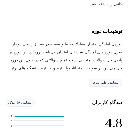
کافی را داشته‌باشید.
توضیحات دوره
دوره‌ی آمادگی امتحان معادلات خط و صفحه در فضا ( ریاضی دو) از
سری دوره های آمادگی شب‌های امتحان می‌باشد. رویکرد این دوره بر
پایه‌ی حل سوالات امتحانی است. تمام سوالاتی که در طول این دوره
حل می‌شود از سوالات امتحانات پایانترم و میانترم دانشگاه های برتر
کشور انتخاب شده‌است.
مشاهده ادامه معرفی
هم چنین در انتهای هر فصل یک کوییز برای دانشجویان طرح شده است
که سوالات این کوییزها می تواند سوالات امتحان شما باشد( .حتما
سوالات کوییز را حل کرده و جواب های خود را برای استاد بفرستید تا
دیدگاه کاربران
مشاهده 19 دیدگاه
تصحیح شود و اشکالات و نقاط ضعف شما مشخص شود). تمام طول
این دوره به حل سوالات و نکات امتحانی پرداخته شده‌است و اثبات
5
4.8
4
فرمول‌ها و قضایا را در این دوره نخواهیم داشت.
3