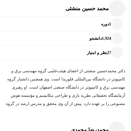
محمد حسین منشئی
1
دوره
1,924
دانشجو
27
نظر و امتیاز
دکتر محمدحسین منشئی از اعضای هیئت‌علمی گروه مهندسی برق و
کامپیوتر در دانشگاه بین‌المللی فلوریدا است. وی همچنین دانشیار گروه
مهندسی برق و کامپیوتر در دانشگاه صنعتی اصفهان است. او رهبری
آزمایشگاه تحقیقاتی نظریه بازی و طراحی مکانیسم و ​​مؤسسه هوش
مصنوعی را بر عهده دارد. پیش از آن وی محقق و مدرس ارشد در گروه
LCA1 به سرپرستی پروفسور ژان پیر هوبوکس در EPFL بود. وی
مدرک کارشناسی خود را در مهندسی برق (کنترل) و کارشناسی ارشد
مهندسی ارتباطات را از دانشگاه صنعتی اصفهان کسب کرد. همچنین یک
محمدرضا محمدی