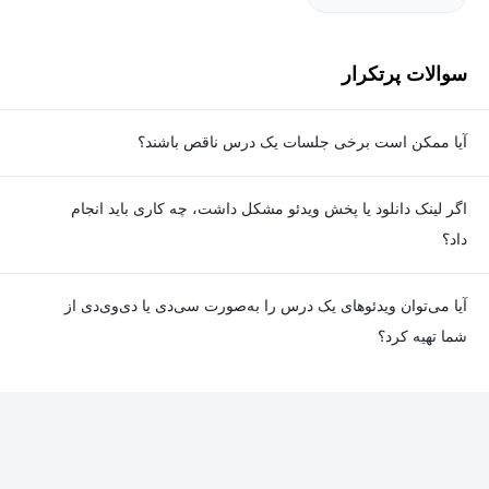
سوالات پرتکرار
آیا ممکن است برخی جلسات یک درس ناقص باشند؟
معمولا تمامی جلسات هر درس به‌طور کامل ضبط می‌شوند؛ اما گاهی
اگر لینک دانلود یا پخش ویدئو مشکل داشت، چه کاری باید انجام
به دلیل برخی ناهماهنگی‌ها ممکن است یک یا چند جلسه ضبط نشده
داد؟
باشد. جزئیات این موارد در توضیحات هر درس درج شده است.
در صورت مواجهه با هرگونه مشکل در دانلود یا پخش ویدئو، می‌توانید
آیا می‌توان ویدئوهای یک درس را به‌صورت سی‌دی یا دی‌وی‌دی از
از طریق صفحه ارتباط با ما اطلاع دهید تا تیم پشتیبانی به‌سرعت مشکل
شما تهیه کرد؟
را بررسی و رفع کند.
در حال حاضر امکان ارسال دروس به‌صورت سی‌دی یا دی‌وی‌دی وجود
ندارد و همه محتواها به شکل آنلاین ارائه می‌شوند.