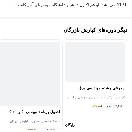
VLSI می‌باشد. او هم اکنون دانشیار دانشگاه مینسوتای آمریکاست.
همچنین وی استاد مدعو در دانشگاه صنعتی اصفهان بوده است.
دیگر دوره‌های کیارش بازرگان
معرفی رشته مهندسی برق
کیارش بازرگان • رضا سروری • جمعی از اساتید
• حمیدرضا امین داور • جواد کاظمی‌تبار •
2,154
مصطفی فتحی
دانشجو
4.4
(22)
اصول برنامه نویسی C و ++C
دانشگاه صنعتی اصفهان • کیارش بازرگان
رایگان
24,052
دانشجو
4.6
(113)