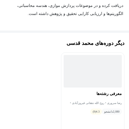
دریافت کرده و در موضوعات پردازش موازی، هندسه محاسباتی،
الگوریتم‌ها و ارزیابی کارایی تحقیق و پژوهش داشته است.
دیگر دوره‌های محمد قدسی
معرفی رشته‌ها
رضا سروری • روح الله دهقانی فیروزآبادی •
حمید پزشک • محمد قدسی • سعید جمشیدی •
2,080
دانشجو
4.3
(9)
مراد کریم پور • رحیم زارع نهندی • امیرحسین
جهانگیر • فتح الله فرهادی • کیارش محتشم
دولتشاهی • سعید نوروزیان ملکی • مهدی نجفی •
محمد گنج‌تابش