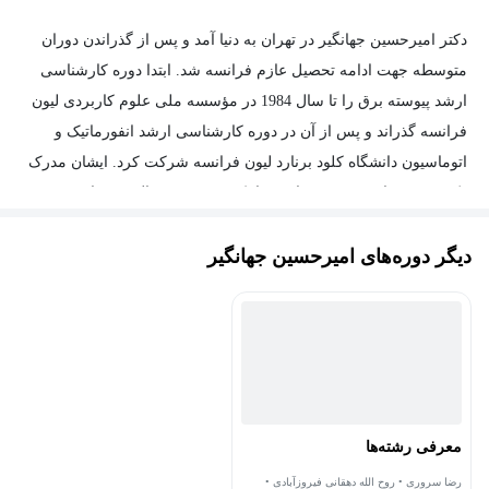
جعفر
حبیبی
شدند
.
علاوه
بر
این،
ایشان
مدارک
کارشناسی
ارشد
و
دکتر امیرحسین جهانگیر در تهران به دنیا آمد و پس از گذراندن دوران
کارشناسی
خود
را
با
نمرات
بسیار
عالی
از
دانشکده
کامپیوتر
دانشگاه
متوسطه جهت ادامه تحصیل عازم فرانسه شد. ابتدا دوره کارشناسی
صنعتی
شریف
زیر
نظر
دکتر
محمدعلی
صفری
و
دکتر
محمد
قدسی
با
ارشد پیوسته برق را تا سال 1984 در مؤسسه ملی علوم کاربردی لیون
موفقیت
به
پایان
رساندند
.
فرانسه گذراند و پس از آن در دوره کارشناسی ارشد انفورماتیک و
اتوماسیون دانشگاه کلود برنارد لیون فرانسه شرکت کرد. ایشان مدرک
دکتری خود را نیز در زمینه انفورماتیک صنعتی در سال 1989 از مؤسسه
ملی علوم کاربردی دانشکده برق تولوز فرانسه دریافت کرد.
دیگر دوره‌های امیرحسین جهانگیر
دکتر جهانگیر پس از اخذ مدرک خود در شهریور سال 1368 به کشور
بازگشت و در دانشکده کامپیوتر دانشگاه صنعتی شریف مشغول به کار
شد.
مسئوليت‌های علمی و دانشگاهی:
- استاد دانشگاه صنعتی شریف
مسئوليت‌های اجرايی:
معرفی رشته‌ها
رضا سروری • روح الله دهقانی فیروزآبادی •
- ریاست دانشکده کامپیوتر دانشگاه صنعتی شریف