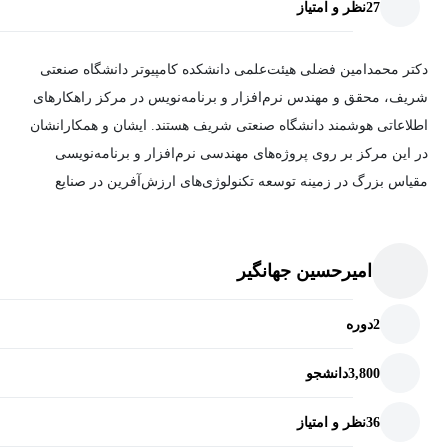
جانبی خود را تقویت کنید، انتخاب‌های بیشتری به دست خواهید آورد.
27
نظر و امتیاز
برای مثال تسلط کافی بر نرم‌افزارها و زبان‌های مختلف برنامه‌نویسی
و.... شما را در اولویت بالاتری برای استخدام در شرکت‌های معتبر قرار
دکتر محمدامین فضلی هیئت‌علمی دانشکده کامپیوتر دانشگاه صنعتی
خواهد داد.
شریف، محقق و مهندس نرم‌افزار و برنامه‌نویس در مرکز راهکارهای
اطلاعاتی هوشمند دانشگاه صنعتی شریف هستند. ایشان و همکارانشان
در این مرکز بر روی پروژه‌های مهندسی نرم‌افزار و برنامه‌نویسی
مقیاس بزرگ در زمینه توسعه تکنولوژی‌های ارزش‌آفرین در صنایع
مختلف فعالیت دارند.
علاقه
اصلی
ایشان
طراحی
الگوریتم
به‌
خصوص
برای
مسائل
امیرحسین جهانگیر
بین
رشته
ای
در
محل
اشتراک
سه
علم
اقتصاد
(Economics)
،
جامعه
شناسی
(Sociology)
و
محاسبات
(Computation)
است
و
همچنین
2
دوره
به
طراحی
روش
های
محاسباتی
برای
تحلیل
سیستم
های
اقتصادی
3,800
دانشجو
(Economical)
،
اجتماعی
(Social)
،
بیولوژیکی
(Biological)
علاقه
مند
هستند
.
دکتر
فضلی
در
سال
۱۳۹۴ موفق
به
اخذ
مدرک
دکترا
در
رشته
36
نظر و امتیاز
مهندسی
نرم
افزار
از
دانشکده
کامپیوتر
دانشگاه
شریف
زیر
نظر
دکتر