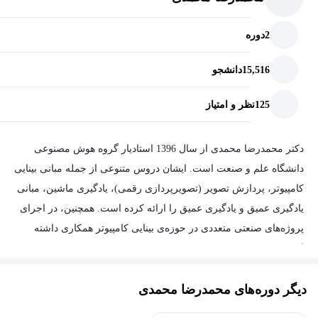
مدرک کارشناسی ارشد علوم کامپیوتر از دانشگاه Nice Sophia-
Antipolis اخذ نمود و با بورسیه دولت فرانسه دوره دکتری را آغاز نمود،
2
دوره
نهایتاً در سال 2005 مدرک دکتری خود را با موضوع شبکه‌های کامپیوتری
15,516
دانشجو
و سیستم‌های توزیع شده دریافت کرد.
125
نظر و امتیاز
دکتر محمدرضا محمدی از سال 1396 استادیار گروه هوش مصنوعی
دانشگاه علم و صنعت است. ایشان دروس متنوعی از جمله مبانی بینایی
کامپیوتر، پردازش تصویر (تصویرپردازی رقمی)، یادگیری ماشین، مبانی
یادگیری عمیق و یادگیری عمیق را ارائه کرده است. همچنین، در اجرای
پروژه‌های صنعتی متعددی در حوزه‌ی بینایی کامپیوتر همکاری داشته
است.
دیگر دوره‌های محمدرضا محمدی