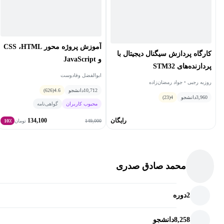
آموزش پروژه محور CSS ،HTML
کارگاه پردازش سیگنال‌ دیجیتال با
و JavaScript
پردازنده‌های STM32
ابوالفضل وفادوست
روزبه رجبی • جواد رمضان‌زاده
10,712
دانشجو
4.6
(626)
3,960
دانشجو
4
(23)
محبوب کاربران
گواهی‌نامه
رایگان
134,100
149,000
تومان
10٪
محمد صادق صدری
2
دوره
8,258
دانشجو