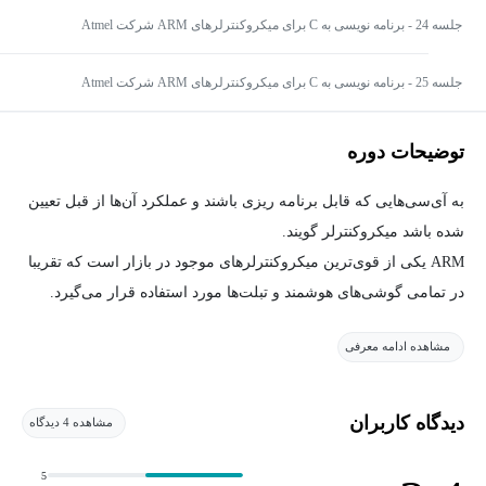
جلسه 24 - برنامه نویسی به C برای میکروکنترلرهای ARM شرکت Atmel
جلسه 25 - برنامه نویسی به C برای میکروکنترلرهای ARM شرکت Atmel
توضیحات دوره
به آی‌سی‌هایی که قابل برنامه ریزی باشند و عملکرد آن‌ها از قبل تعیین
شده باشد میکروکنترلر گویند.
ARM یکی از قوی‌ترین میکروکنترلرهای موجود در بازار است که تقریبا
در تمامی گوشی‌های هوشمند و تبلت‌ها مورد استفاده قرار می‌گیرد.
نقشه و معماری این خانواده از میکروکنترلرها توسط شرکت‌های
مشاهده ادامه معرفی
مختلفی خریداری شده و هم اکنون چندین شرکت معروف مانند
ATMEL , NXP ,STMicroelectronic,TI و Broadcom آن را به صورت
انبوه تولید می‌کنند.
دیدگاه کاربران
مشاهده 4 دیدگاه
در این درس ابتدا مروری به میکروکنترل ها و نحوه کار آنها میشود ، در
ادامه خانواده ARM مورد بررسی قرار میگیرد.
5