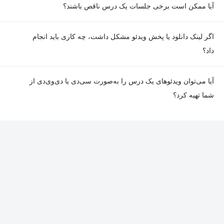
آیا ممکن است برخی جلسات یک درس ناقص باشند؟
معمولا تمامی جلسات هر درس به‌طور کامل ضبط می‌شوند؛ اما گاهی
اگر لینک دانلود یا پخش ویدئو مشکل داشت، چه کاری باید انجام
به دلیل برخی ناهماهنگی‌ها ممکن است یک یا چند جلسه ضبط نشده
داد؟
باشد. جزئیات این موارد در توضیحات هر درس درج شده است.
در صورت مواجهه با هرگونه مشکل در دانلود یا پخش ویدئو، می‌توانید
آیا می‌توان ویدئوهای یک درس را به‌صورت سی‌دی یا دی‌وی‌دی از
از طریق صفحه ارتباط با ما اطلاع دهید تا تیم پشتیبانی به‌سرعت مشکل
شما تهیه کرد؟
را بررسی و رفع کند.
در حال حاضر امکان ارسال دروس به‌صورت سی‌دی یا دی‌وی‌دی وجود
ندارد و همه محتواها به شکل آنلاین ارائه می‌شوند.