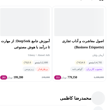
اصول معاشرت و آداب تجاری
آموزش جامع DeepSeek: از مهارت
(Business Etiquette)
تا درآمد با هوش مصنوعی
آرمان ولیان
Udemy • Ahmed Adli
4,705
دانشجو
4.8
(742)
2,600
دانشجو
3.8
(76)
محبوب کاربران
گواهی‌نامه
پرطرفدار
زیرنویس
199,200
779,350
249,000
1,199,000
تومان
35٪
تومان
20٪
محمدرضا کاظمی