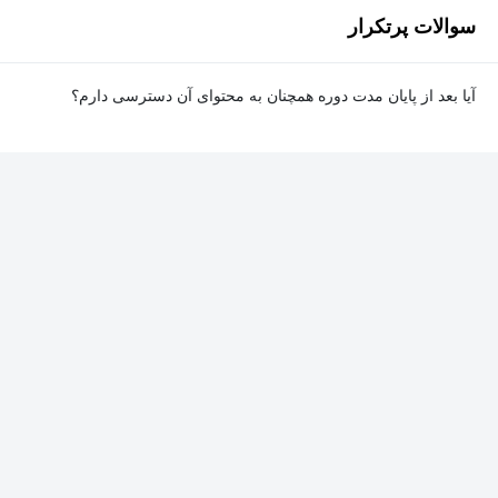
سوالات پرتکرار
آیا بعد از پایان مدت دوره همچنان به محتوای آن دسترسی دارم؟
بله. پس از پایان مدت دوره نیز به ویدئوها، تمرین‌ها، پروژه‌ها و سایر
محتوای آموزشی دوره دسترسی خواهید داشت؛ اما امکان تصحیح
تمرین‌ها توسط پشتیبان دوره و دریافت گواهی‌نامه برای شما وجود
نخواهد داشت.