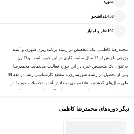
2
دوره
1,450
دانشجو
102
نظر و امتیاز
محمدرضا کاظمی، یک متخصص در زمینه برنامه‌ریزی شهری و آینده
پژوهی با بیش از 15 سال سابقه کاری در این حوزه است و اکنون
به‌عنوان یک متخصص خبره در این حوزه فعالیت می‌نماید. محمدرضا
پس از تحصیل در رشته شهرسازی تا مقطع کارشناسی‌ارشد در دهه 80،
طی سال‌های گذشته با علاقه‌مندی به دانش آینده، تحصیلات خود را در
مقطع دکتری در رشته آینده‌پژوهی در دانشگاه تهران ادامه داد. او
همچنین ضمن تدریس در دوره‌های آزاد و همکاری با مؤسسات معتبر
دیگر دوره‌های محمدرضا کاظمی
آموزشی، از چند سال پیش به‌عنوان دستیار مدرس دانشگاهی با
دانشگاه تهران همکاری دارد و تلاش می‌کند تادانش خود را با دانشجویان
و علاقه‌مندان به این حوزه به اشتراک بگذارد. در زمینه پژوهشی،
محمدرضا در چندین پژوهش آینده‌نگاری همکاری و مشارکت داشته