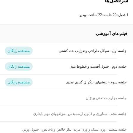
سرفصل‌ها
1 فصل
29 جلسه
22 ساعت ویدیو
فیلم های آموزشی
جلسه اول - سيکل طراحي وضرايب بدنه کشتي
مشاهده رایگان
جلسه دوم - جدول آفست و خطوط بدنه
مشاهده رایگان
جلسه سوم - روشهاي انتگرال گيري عددي
مشاهده رایگان
جلسه چهارم - منحني بونژان
جلسه پنجم - شناوري و قانون ارشميدس - مولفه­هاي مهم پايداري
جلسه ششم - وزن سبک و وزن مرده- تناژ خالص و ناخالص - جدول وزني