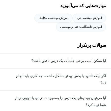
مهارت‌هایی که می‌آموزید
آموزش مهندسی دریا
آموزش مهندسی مکانیک
آموزش دانشگاهی: فنی و مهندسی
سوالات پرتکرار
آیا ممکن است برخی جلسات یک درس ناقص باشند؟
معمولا تمامی جلسات هر درس به‌طور کامل ضبط می‌شوند؛ اما گاهی
اگر لینک دانلود یا پخش ویدئو مشکل داشت، چه کاری باید انجام
به دلیل برخی ناهماهنگی‌ها ممکن است یک یا چند جلسه ضبط نشده
داد؟
باشد. جزئیات این موارد در توضیحات هر درس درج شده است.
در صورت مواجهه با هرگونه مشکل در دانلود یا پخش ویدئو، می‌توانید
آیا می‌توان ویدئوهای یک درس را به‌صورت سی‌دی یا دی‌وی‌دی از
از طریق صفحه ارتباط با ما اطلاع دهید تا تیم پشتیبانی به‌سرعت مشکل
شما تهیه کرد؟
را بررسی و رفع کند.