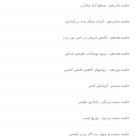
جلسه پانزدهم - سطح آزاد مخازن
جلسه شانزدهم - اثرات شکل بدنه بر پايداري
جلسه هفدهم - غلتش عرضي در حين دور زدن
جلسه هجدهم - پريود نوسانات طبيعي شناور
جلسه نوزدهم - روشهاي کاهش غلتش کشتي
جلسه بیستم - آزمايش کجي
جلسه بیست و یکم - پايداري طولي
جلسه بیست و دوم - توزيع شيب
جلسه بیست و سوم - به داک بردن کشتي