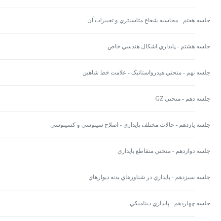
جلسه هفتم - محاسبه شعاع متاسنتري و تغييرات آن
جلسه هشتم - پايداري اشکال هندسي خاص
جلسه نهم - منحني هيدرواستاتيک - علامت خط شاهين
جلسه دهم - منحني GZ
جلسه یازدهم - حالات مختلف پايداري - اصلاح سينوسي و کسينوسي
جلسه دوازدهم - منحني متقاطع پايداري
جلسه سیزدهم - پايداري در شناورهاي بدنه ديواره­اي
جلسه چهاردهم - پايداري ديناميکي