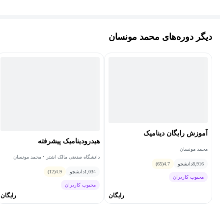
دروس دريایی و طراحی کشتی بوده است. تخصص اصلی ايشان
طراحی معماری و هيدرومکانيک کشتي‌­ها و غوطه­‌ور شونده‌­ها است.
دیگر دوره‌های محمد مونسان
کتاب‌هاي زير از جمله تأليفات ايشان است: کتاب جامع مهندسي معماري
دريايي، تحليل پايداري شناورها و اصول طراحي زيردريايی
آموزش رایگان دینامیک
هیدرودینامیک‌ پیشرفته
محمد مونسان
دانشگاه صنعتی مالک اشتر • محمد مونسان
8,916
دانشجو
4.7
(65)
1,034
دانشجو
4.9
(12)
محبوب کاربران
محبوب کاربران
رایگان
رایگان