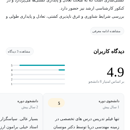
کشتی‌سازی است که به مبحث تعادل و پايداری کشتی‌­ها می‌پردازد و در
کنکور کارشناسی ارشد نيز حضور دارد.
بررسی شرايط شناوری و غرق ناپذيری کشتی، تعادل و پايداری طولی و
عرضی و مقدمه‌ای بر پايداری در حالت صدمه ديده از جمله مباحث اين
مشاهده ادامه معرفی
درس است.
برای دانلود جزوات این درس،
اینجا
را کلیک کنید.
دیدگاه کاربران
مشاهده 3 دیدگاه
5
4.9
4
3
2
بر اساس امتیاز 8 دانشجو
1
دانشجوی دوره
دانشجوی دوره
5
1 سال پیش
2 سال پیش
تنها فیلم تدریس درس های تخصصی در
بسیار عالی. سپاسگزار
زمینه مهندسی دریا توسط دکتر مونسان
استاد خیلی برامون ارز