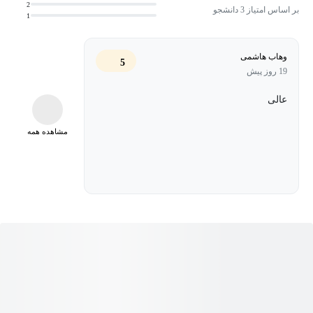
میشود:
2
بر اساس امتیاز 3 دانشجو
1
بخش اول : پایتون مقدماتی
وهاب هاشمی
5
بخش دوم : پایتون پیشرفته
19 روز پیش
بخش سوم : کتابخانه ها و پکیج ها
عالی
✅ این دوره برای چه کسانی مناسب است؟
مشاهده همه
دانشجویانی که می‌خواهند فراتر از پروژه‌های دانشگاهی حرکت
کنند.
علاقه‌مندان به علوم داده که نیاز به ابزارهای جمع‌آوری و نمایش
داده دارند.
فریلنسرهایی که می‌خواهند پروژه‌های اتوماسیون و ساخت
نرم‌افزار بپذیرند.
💡 چرا این دوره متفاوت است؟