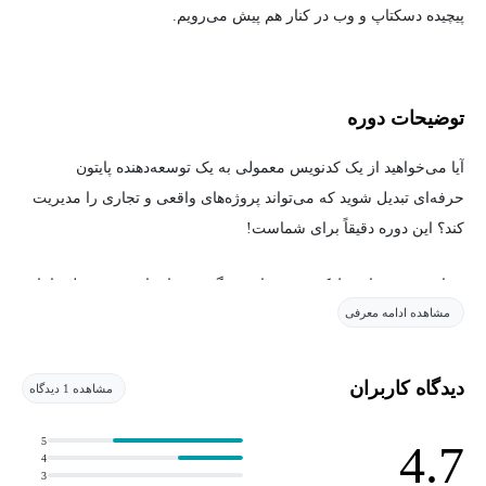
پیچیده دسکتاپ و وب در کنار هم پیش می‌رویم.
توضیحات دوره
آیا می‌خواهید از یک کدنویس معمولی به یک توسعه‌دهنده پایتون
حرفه‌ای تبدیل شوید که می‌تواند پروژه‌های واقعی و تجاری را مدیریت
کند؟ این دوره دقیقاً برای شماست!
در این دوره، ما فقط کدنویسی یاد نمی‌گیریم؛ ما ساخت محصول را یاد
مشاهده ادامه معرفی
می‌گیریم. از مفاهیم عمیق پایتون شروع می‌کنیم، با ربات‌های اسکرپر
داده‌ها را از اینترنت استخراج می‌کنیم و در نهایت برای داده‌ها و
ابزارهایمان، رابط کاربری (GUI) و داشبوردهای تحت وب خیره‌کننده
دیدگاه کاربران
مشاهده 1 دیدگاه
می‌سازیم.
5
4.7
4
🛠 آنچه در این مسیر یاد خواهید گرفت به سه بخش اصلی تقسیم
3