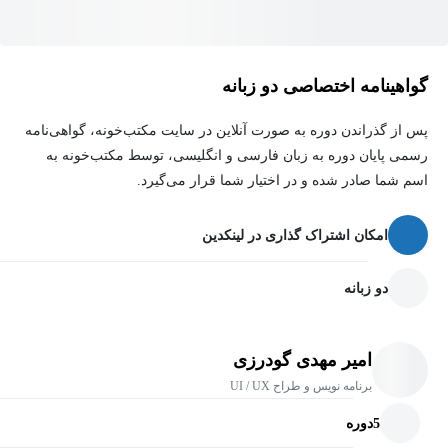
برخلاف دوره‌های تئوری‌محور، در این دوره ما پروژه‌محور جلو می‌رویم.
شما یاد می‌گیرید چطور قطعات مختلف پازل (کدنویسی، جمع‌آوری داده
گواهینامه اختصاصی دو زبانه
و رابط کاربری) را کنار هم بگذارید تا یک نرم‌افزار کامل و قابل فروش
بسازید.
پس از گذراندن دوره به صورت آنلاین در سایت مکتب‌خونه، گواهی‌نامه
رسمی پایان دوره به زبان فارسی و انگلیسی، توسط مکتب‌خونه به
اسم شما صادر شده و در اختیار شما قرار می‌گیرد.
در بخش کتابخانه ها به یادگیری Customtkinter و Web scraping و
Streamlit میپردازیم که سه کتابخانه مهم و کاربردی در پایتون هستند. و
امکان اشتراک گذاری در لینکدین
برای ساخت بات ها - داشبورد های تحلیل داده و اپلیکیشن ها کاربرد
دارند.
دو زبانه
"پایتون فقط یک زبان نیست، یک ابزار قدرت است. یاد بگیرید چطور با
آن هر چیزی را خلق کنید."
امیر مهدی گودرزی
برنامه نویس و طراح UI / UX
5
دوره