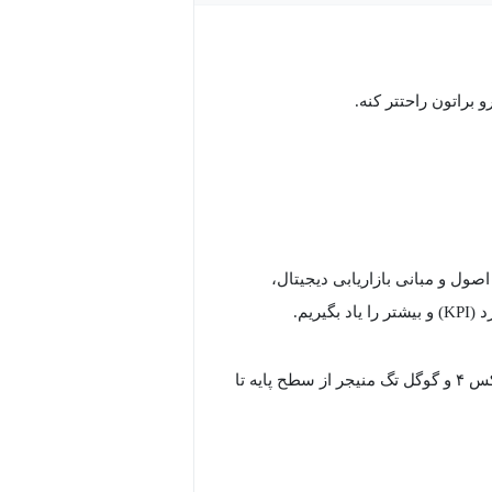
 براتون راحتتر کنه.
ول و مبانی بازاریابی دیجیتال،
ریم.
ما همچنین با ابزارهای مرتبط با بازاریابی عملکردی مانند گوگل آنالیتیکس ۴ و گوگل تگ منیجر از سطح پایه تا
ها را دریافت و تحلیل کنیم، چگونه از
رویدادها و مخاطبان پیشرفته ویژه برای