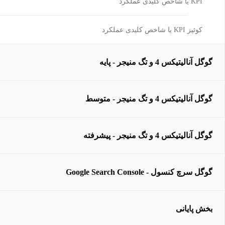
KPI ﯾﺎ ﺷﺎﺧﺺ ﮐﻠﯿﺪی ﻋﻤﻠﮑﺮد
کوئیز KPI ﯾﺎ ﺷﺎﺧﺺ ﮐﻠﯿﺪی ﻋﻤﻠﮑﺮد
گوگل آنالیتیکس 4 و تگ منیجر - پایه
گوگل آنالیتیکس 4 و تگ منیجر - متوسط
گوگل آنالیتیکس 4 و تگ منیجر - پیشرفته
گوگل سرچ کنسول - Google Search Console
بخش پایانی