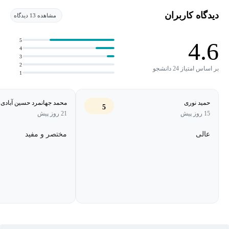
دیدگاه کاربران
مشاهده 13 دیدگاه
بخش نهایی آموزش، کدگذاری ارتفاعی است. یاد می‌گیرید کدهای
ارتفاع چه مفهومی دارند، چطور روی برش پیاده‌سازی می‌شوند و
5
4.6
4
چگونه اختلاف ترازها را به خواننده نقشه منتقل کنید.
3
2
بر اساس امتیاز 24 دانشجو
1
اگر به دنبال درکی عمیق و اصولی از نقشه‌کشی ساختمان هستید، این
نقطه شروع شماست.
حمید نوری
محمد جهانمرد حسین آبادی
5
15 روز پیش
21 روز پیش
عالی
مختصر و مفید