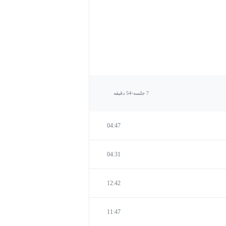
7 جلسه
54 دقیقه
04:47
04:31
12:42
11:47