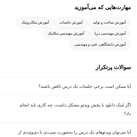
مهارت‌هایی که می‌آموزید
آموزش ساخت و تولید
آموزش جامدات
آموزش مکاترونیک
آموزش مهندسی دریا
آموزش مهندسی مکانیک
آموزش دانشگاهی: فنی و مهندسی
سوالات پرتکرار
آیا ممکن است برخی جلسات یک درس ناقص باشند؟
معمولا تمامی جلسات هر درس به‌طور کامل ضبط می‌شوند؛ اما گاهی
اگر لینک دانلود یا پخش ویدئو مشکل داشت، چه کاری باید انجام
به دلیل برخی ناهماهنگی‌ها ممکن است یک یا چند جلسه ضبط نشده
داد؟
باشد. جزئیات این موارد در توضیحات هر درس درج شده است.
در صورت مواجهه با هرگونه مشکل در دانلود یا پخش ویدئو، می‌توانید
آیا می‌توان ویدئوهای یک درس را به‌صورت سی‌دی یا دی‌وی‌دی از
از طریق صفحه ارتباط با ما اطلاع دهید تا تیم پشتیبانی به‌سرعت مشکل