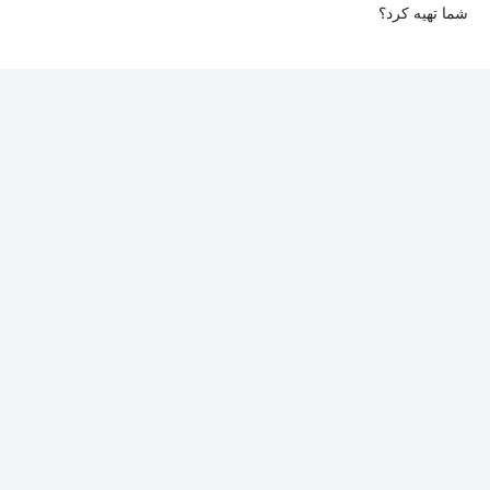
شما تهیه کرد؟
را بررسی و رفع کند.
در حال حاضر امکان ارسال دروس به‌صورت سی‌دی یا دی‌وی‌دی وجود
ندارد و همه محتواها به شکل آنلاین ارائه می‌شوند.