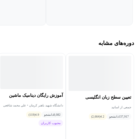
دوره‌های مشابه
آموزش رایگان دینامیک ماشین
تعیین سطح زبان انگلیسی
دانشگاه شهید باهنر کرمان • علي محمد شافعی
جمعی از اساتید
8,082
دانشجو
4.9
(119)
137,917
دانشجو
4.2
(2,664)
محبوب کاربران