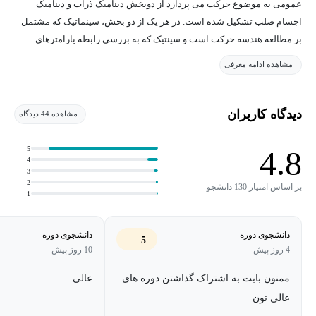
عمومی به موضوع حرکت می پردازد از دوبخش دینامیک ذرات و دینامیک
اجسام صلب تشکیل شده است. در هر یک از دو بخش، سینماتیک که مشتمل
بر مطالعه هندسه حرکت است و سینتیک که به بررسی رابطه پارامترهای
هندسی حرکت با نیروها و گشتاورهای به وجود آورنده حرکت می پردازد، به
مشاهده ادامه معرفی
تفصیل مورد مطالعه قرار می گیرد.
در این درس دانشجویان با مفاهیمی چون سرعت، شتاب، نیرو، گشتاور، انرژی
دیدگاه کاربران
مشاهده 44 دیدگاه
جنبشی، انرژی پتانسیل، اندازه حرکت خطی و زوایه ای، ضربه خطی و زاویه
ای، سرعت و شتاب نسبی، سرعت و شتاب زاویه ای، مرکز آنی دوران و ممان
5
4.8
4
اینرسی جرمی آشنا می شوند و از این مفاهیم جهت تحلیل حرکت ذرات و
3
اجسام صلب یاری می گیرند.
2
بر اساس امتیاز 130 دانشجو
1
دانشجوی دوره
دانشجوی دوره
5
4 روز پیش
10 روز پیش
ممنون بابت به اشتراک گذاشتن دوره های
عالی
عالی تون