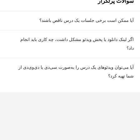
سوالات پرتکرار
آیا ممکن است برخی جلسات یک درس ناقص باشند؟
معمولا تمامی جلسات هر درس به‌طور کامل ضبط می‌شوند؛ اما گاهی
اگر لینک دانلود یا پخش ویدئو مشکل داشت، چه کاری باید انجام
به دلیل برخی ناهماهنگی‌ها ممکن است یک یا چند جلسه ضبط نشده
داد؟
باشد. جزئیات این موارد در توضیحات هر درس درج شده است.
در صورت مواجهه با هرگونه مشکل در دانلود یا پخش ویدئو، می‌توانید
آیا می‌توان ویدئوهای یک درس را به‌صورت سی‌دی یا دی‌وی‌دی از
از طریق صفحه ارتباط با ما اطلاع دهید تا تیم پشتیبانی به‌سرعت مشکل
شما تهیه کرد؟
را بررسی و رفع کند.
در حال حاضر امکان ارسال دروس به‌صورت سی‌دی یا دی‌وی‌دی وجود
ندارد و همه محتواها به شکل آنلاین ارائه می‌شوند.