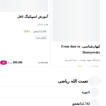
آموزش اسپیکینگ تافل
هادی فدایی
1,430
دانشجو
4.1
(7)
گواهی‌نامه
کیهان‌شناسی: From dust to
Dostoyevsky
دانشگاه شهید بهشتی • نیما خسروی
899,400
1,499,000
تومان
40٪
1,771
دانشجو
5
(7)
رایگان
نعمت الله ریاضی
1
دوره
2,742
دانشجو