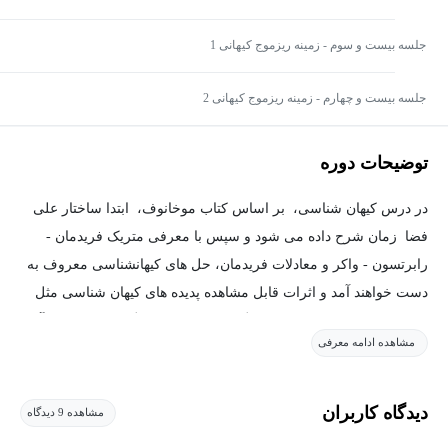
جلسه بیست و سوم - زمینه ریزموج کیهانی 1
جلسه بیست و چهارم - زمینه ریزموج کیهانی 2
توضیحات دوره
در درس کیهان شناسی، بر اساس کتاب موخانوف، ابتدا ساختار علی
فضا زمان شرح داده می شود و سپس با معرفی متریک فریدمان -
رابرتسون - واکر و معادلات فریدمان، حل های کیهانشناسی معروف به
دست خواهند آمد و اثرات قابل مشاهده پدیده های کیهان شناسی مثل
انتقال به سرخ، فاصله درخشندگی معرفی خواهند گردید. سپس فرآیند
مشاهده ادامه معرفی
های مهم کیهان اولیه مثل گذارفازها، واجفتیدگی نوترینوها، نابودی
پوزیترون ها، تشکیل هسته های سبک و واجفتیدگی فوتون ها و تشکیل
زمینه ریزموج کیهانی توضیح داده خواهد شد. نظریه تورم و نظریه
دیدگاه کاربران
مشاهده 9 دیدگاه
تشکیل ساختارهای بزرگ کیهانی نیز مورد بحث و بررسی قرار خواهند