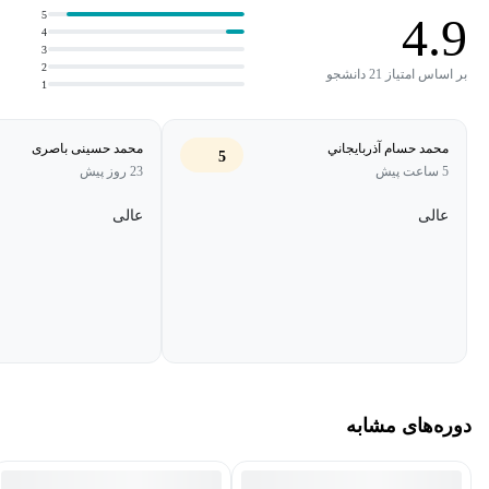
گرفت.
5
4.9
4
3
2
کلمات کلیدی درس: کیهان شناسی، کیهان اولیه، نظریه تورم
بر اساس امتیاز 21 دانشجو
1
کیهانی، منشا ساختارهای کیهانی
محمد حسام آذربايجاني
محمد حسینی باصری
5
***جلسه 12 موجود نمی باشد ***
5 ساعت پیش
23 روز پیش
عالی
عالی
دوره‌های مشابه