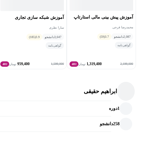
آموزش پیش بینی مالی استارتاپ
آموزش شبکه سازی تجاری
محمدرضا فرحی
سارا نظری
2,087
دانشجو
3.7
(59)
3,647
دانشجو
3.9
(185)
گواهی‌نامه
گواهی‌نامه
959,400
1,319,400
1,599,000
2,199,000
تومان
40٪
تومان
40٪
ابراهیم حقیقی
1
دوره
258
دانشجو