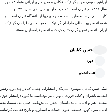
ابراهیم حقیقی طراح گرافیک، عکاس و مدیر هنری ایرانی متولد ۱۳ مهر
سال ۱۳۲۸ در تهران است. تحصیلات او دیپلم ریاضی سال ۱۳۴۶ و
کارشناسی ارشد معماریدانشکده هنرهای زیبا از دانشگاه تهران است. او
عضو انجمن بین‌المللی طراحان گرافیک، انجمن صنفی طراحان گرافیک
ایران، انجمن تصویرگران کتاب کودک و انجمن فیلمسازان مستند
ایران است.
حسن کیاییان
او از سال ۱۳۴۷ تا کنون طراح کتب و مجلات گوناگون بوده‌ است. برای
فیلم، سریال و نمایش‌های مختلف، طراحی صحنه کرده‌ است. برای
1
دوره
فیلم‌ها و سریال‌های زیادی تیتراژ ساخته‌ است. نمایشگاه‌های متعددی را
برگزار کرده و جوایز زیادی را به‌دست آورده‌ است.
258
دانشجو
سیّد حسن کیائیان موسوی بنیان‌گذار انتشارات چشمه که در چند دوره رئیس
اتحادیه ناشران و کتاب‌ فروشان تهران نیز بوده‌است،تا کنون درانتشار حوزه‌
مختلف هنر و ادبیات مانند داستان، شعر، نمایش‌نامه، فیلم‌نامه، سینما، تحقی
ادبی، متون کهن، فلسفه، علوم اجتماعی، اسطوره و تاریخ فعالیت کرده‌اس