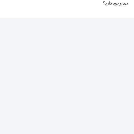
دی وجود دارد؟
برطرف نماییم.
در حال حاضر امکان ارسال همایش‌ها به صورت سی دی یا دی وی دی
وجود ندارد.