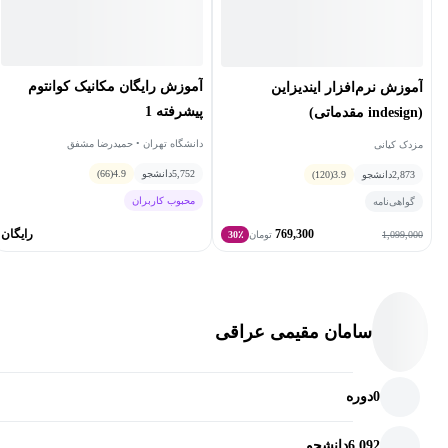
آموزش رایگان مکانیک کوانتوم
آموزش نرم‌افزار ایندیزاین
پیشرفته 1
(indesign مقدماتی)
دانشگاه تهران • حمیدرضا مشفق
مزدک کیانی
5,752
دانشجو
4.9
(66)
2,873
دانشجو
3.9
(120)
محبوب کاربران
گواهی‌نامه
769,300
رایگان
1,099,000
تومان
30٪
سامان مقیمی عراقی
0
دوره
6,092
دانشجو