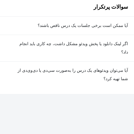
سوالات پرتکرار
آیا ممکن است برخی جلسات یک درس ناقص باشند؟
معمولا تمامی جلسات هر درس به‌طور کامل ضبط می‌شوند؛ اما گاهی
اگر لینک دانلود یا پخش ویدئو مشکل داشت، چه کاری باید انجام
به دلیل برخی ناهماهنگی‌ها ممکن است یک یا چند جلسه ضبط نشده
داد؟
باشد. جزئیات این موارد در توضیحات هر درس درج شده است.
در صورت مواجهه با هرگونه مشکل در دانلود یا پخش ویدئو، می‌توانید
آیا می‌توان ویدئوهای یک درس را به‌صورت سی‌دی یا دی‌وی‌دی از
از طریق صفحه ارتباط با ما اطلاع دهید تا تیم پشتیبانی به‌سرعت مشکل
شما تهیه کرد؟
را بررسی و رفع کند.
در حال حاضر امکان ارسال دروس به‌صورت سی‌دی یا دی‌وی‌دی وجود
ندارد و همه محتواها به شکل آنلاین ارائه می‌شوند.