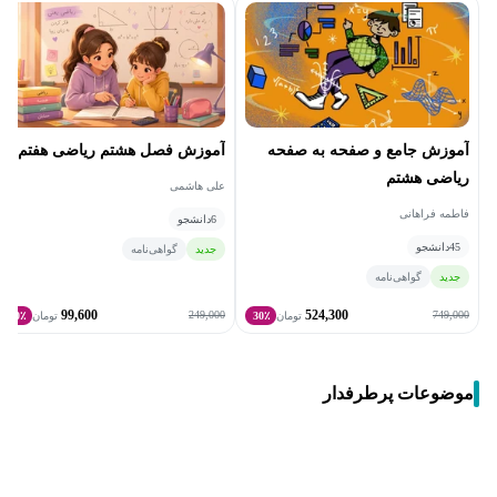
آموزش جامع و صفحه‌ به‌ صفحه
آموزش فصل هشتم ریاضی هفتم
ریاضی هشتم
علی هاشمی
فاطمه فراهانی
6
دانشجو
45
دانشجو
جدید
گواهی‌نامه
جدید
گواهی‌نامه
99,600
524,300
249,000
749,000
تومان
30٪
تومان
60٪
موضوعات پرطرفدار