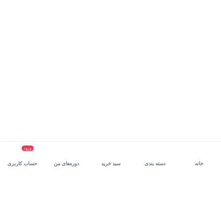
ورود
خانه
دسته بندی
سبد خرید
دوره‌های من
حساب کاربری
سرویس سازمانی مکتب‌خونه
، بستر رشد و توانمندسازی حرفه‌ای
کارکنان در مسیر توسعه‌ فردی آن‌هاست.