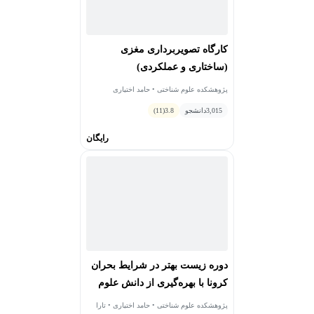
کارگاه تصویربرداری مغزی
(ساختاری و عملکردی)
پژوهشکده علوم شناختی • حامد اختیاری
3,015
دانشجو
3.8
(11)
رایگان
دوره زیست بهتر در شرایط بحران
کرونا با بهره‌گیری از دانش علوم
اعصاب شناختی
پژوهشکده علوم شناختی • حامد اختیاری • تارا