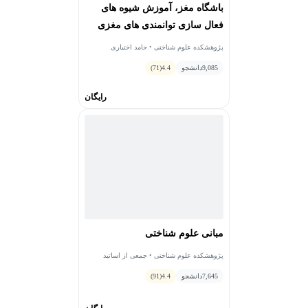
باشگاه مغز، آموزش شیوه های
فعال سازی توانمندی های مغزی
پژوهشکده علوم شناختی • حامد اختیاری
9,085
دانشجو
4.4
(71)
رایگان
مبانی علوم شناختی
پژوهشکده علوم شناختی • جمعی از اساتید
7,645
دانشجو
4.4
(91)