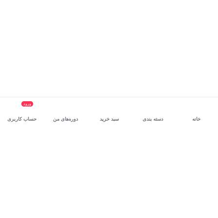
ورود
خانه
دسته بندی
سبد خرید
دوره‌های من
حساب کاربری
سرویس سازمانی مکتب‌خونه
، بستر رشد و توانمندسازی حرفه‌ای
کارکنان در مسیر توسعه‌ فردی آن‌هاست.