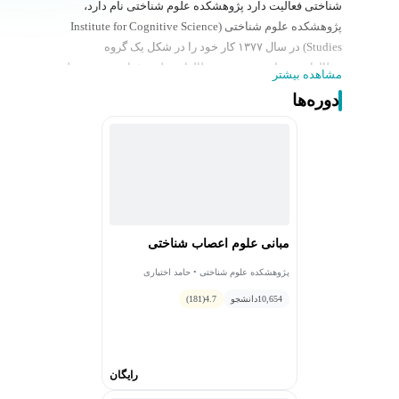
شناختی فعالیت دارد پژوهشکده علوم شناختی نام دارد،
پ‍ژوهشکده علوم شناختی (Institute for Cognitive Science
Studies) در سال ۱۳۷۷ کار خود را در شکل یک گروه
مطالعاتی به نام «مؤسسه مطالعات علوم شناختی» زیر نظر
مشاهده بیشتر
دانشگاه شهید بهشتی تهران آغاز کرد که به اختصار ICSS
دوره‌ها
خوانده می‌شود.
در حال حاضر این پژوهشکده در مقاطع تحصیلات تکمیلی
مقطع ارشد و دکتری از طریق کنکور سراسری، دانشجو
می‌پذیرد. گرایش‌های ارائه شده در پژوهشکده علوم شناختی
در مقطع ارشد شامل: روان‌شناسی شناختی، توان‌بخشی
شناختی و گرایش ذهن، مغز و تربیت است.
و گرایش‌های ارائه شده در مقطع دکتری شامل: علوم
مبانی علوم اعصاب شناختی
اعصاب شناختی، مدل‌سازی شناختی، زبان‌شناسی شناختی،
روان شناسی شناختی، شناخت اجتماعی و فلسفه ذهن است.
پژوهشکده علوم شناختی • حامد اختیاری
هیأت علمی این مجموعه شامل مجموعه‌ای از برترین اساتید
10,654
دانشجو
4.7
(181)
علوم شناختی ایران هستند. دکتر علیرضا مرادی رئیس
پژوهشکده و دکتر کمال خرازی رئیس هیئت مؤسس و هیأت
امنای پژوهشکده هستند.
رایگان
پژوهشکده علوم شناختی در حوضه‌های ذیل فعالیت دارد:
انجام طرح‌های پژوهشی بنیادی در زمینه علوم شناختی