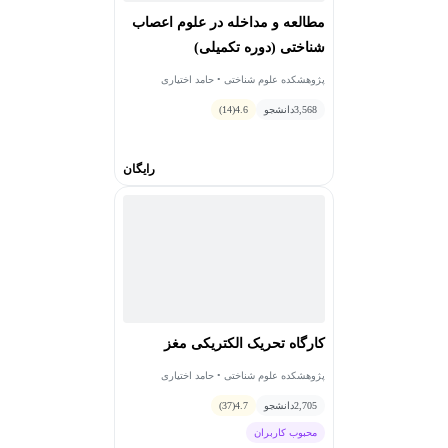
مطالعه و مداخله در علوم اعصاب
شناختی (دوره تکمیلی)
پژوهشکده علوم شناختی • حامد اختیاری
3,568
دانشجو
4.6
(14)
رایگان
کارگاه تحریک الکتریکی مغز
پژوهشکده علوم شناختی • حامد اختیاری
2,705
دانشجو
4.7
(37)
محبوب کاربران