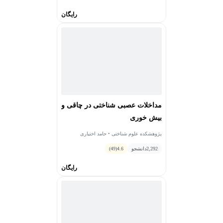
رایگان
مداخلات عصبی شناختی در چاقی و
بیش خوری
پژوهشکده علوم شناختی • حامد اختیاری
2,292
دانشجو
4.6
(49)
رایگان