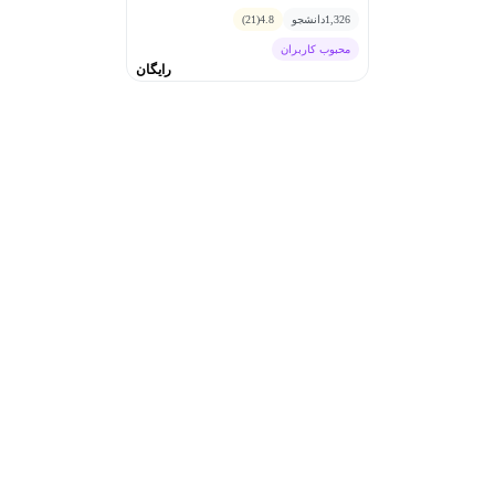
رضاپور
1,326
دانشجو
4.8
(21)
محبوب کاربران
رایگان