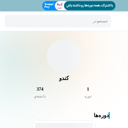
جستجو در
کندو
374
1
دوره
دانشجو
دوره‌ها