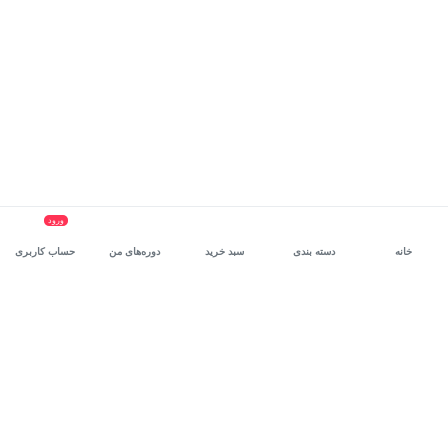
ورود
خانه
دسته بندی
سبد خرید
دوره‌های من
حساب کاربری
سرویس سازمانی مکتب‌خونه
، بستر رشد و توانمندسازی حرفه‌ای
کارکنان در مسیر توسعه‌ فردی آن‌هاست.