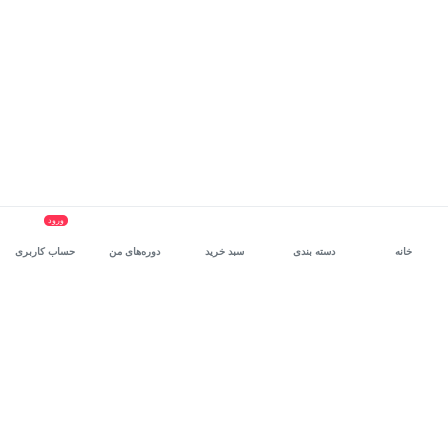
ورود
خانه
دسته بندی
سبد خرید
دوره‌های من
حساب کاربری
سرویس سازمانی مکتب‌خونه
، بستر رشد و توانمندسازی حرفه‌ای
کارکنان در مسیر توسعه‌ فردی آن‌هاست.