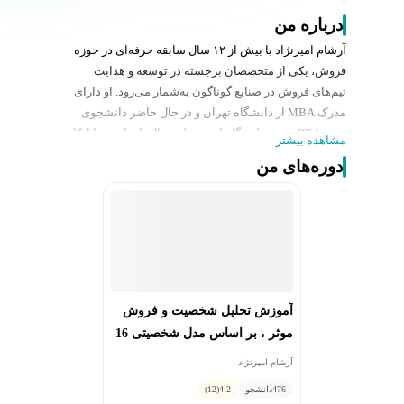
درباره من
آرشام امیرنژاد با بیش از ۱۲ سال سابقه حرفه‌ای در حوزه
فروش، یکی از متخصصان برجسته در توسعه و هدایت
تیم‌های فروش در صنایع گوناگون به‌شمار می‌رود. او دارای
مدرک MBA از دانشگاه تهران و در حال حاضر دانشجوی
دوره DBA همین دانشگاه است. طی سال‌های اخیر، با اتکا به
مشاهده بیشتر
دانش علمی و تجربیات عملی، نقش مشاور، مدیر فروش و
دوره‌های من
کوچ کسب‌وکار را در مجموعه‌هایی فعال در حوزه‌های ورزش،
تغذیه، سرورهای بازی و ترید بر عهده داشته است. تمرکز
اصلی او بر طراحی و پیاده‌سازی استراتژی‌های فروش مؤثر،
توانمندسازی تیم‌ها و هدایت کسب‌وکارها به‌سوی رشد پایدار
بوده است.
آموزش تحلیل شخصیت و فروش
موثر ، بر اساس مدل شخصیتی 16
گانه MBTI
آرشام امیرنژاد
476
دانشجو
4.2
(12)