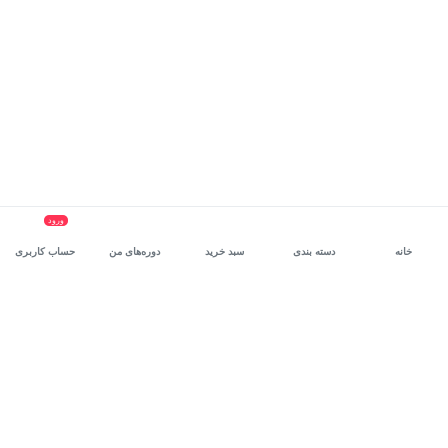
ورود
خانه
دسته بندی
سبد خرید
دوره‌های من
حساب کاربری
سرویس سازمانی مکتب‌خونه
، بستر رشد و توانمندسازی حرفه‌ای
کارکنان در مسیر توسعه‌ فردی آن‌هاست.