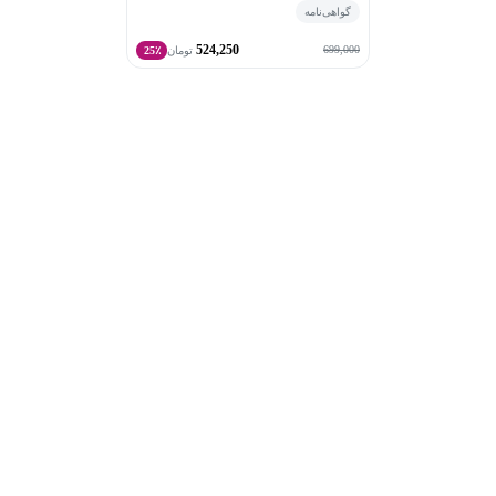
گواهی‌نامه
524,250
699,000
تومان
25٪