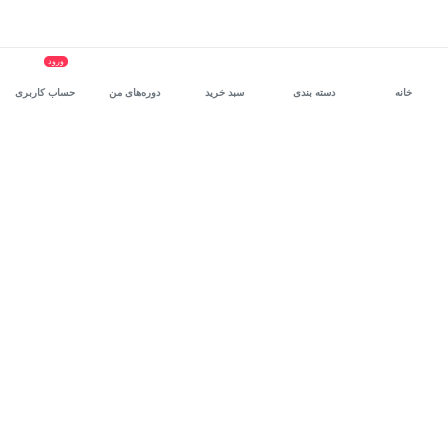
ورود
خانه
دسته بندی
سبد خرید
دوره‌های من
حساب کاربری
سرویس سازمانی مکتب‌خونه
، بستر رشد و توانمندسازی حرفه‌ای
کارکنان در مسیر توسعه‌ فردی آن‌هاست.
درخواست دمو
برنامه‌نویسی