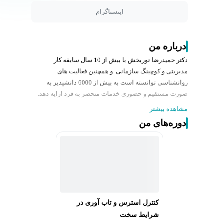
اینستاگرام
درباره من
دکتر حمیدرضا نوربخش با بیش از 10 سال سابقه کار
مدیریتی و کوچینگ سازمانی و همچنین فعالیت های
روانشناسی توانسته است به بیش از 6000 دانشپذیر به
صورت مستقیم و حضوری خدمات منحصر به فرد ارایه دهد.
مشاهده بیشتر
ایشان فارغ التحصیل مهندسی مکانیک سیالات ، کارشناسی
دوره‌های من
ارشد مدیریت از دانشگاه تهران ، دکتری مدیریت کسب و کار
و دانشجوی post dba مدیریت علامه طباطبایی و همچنین
دکتری روانشناسی بالینی دانشگاه شیراز هستند.
سال ها به عنوان مدرس در دانشگاه (دانشگاه شیراز ،
دانشگاه آزاد، دانشگاه غیر انتفایی و…) ، سازمان شهرداری
، برنامه های تلویزیونی ، همایش های کشوری و … حضور
داشته اند.
کنترل استرس و تاب آوری در
شرایط سخت
در رزومه ایشان همکاری با سازمان شهرک های صنعتی