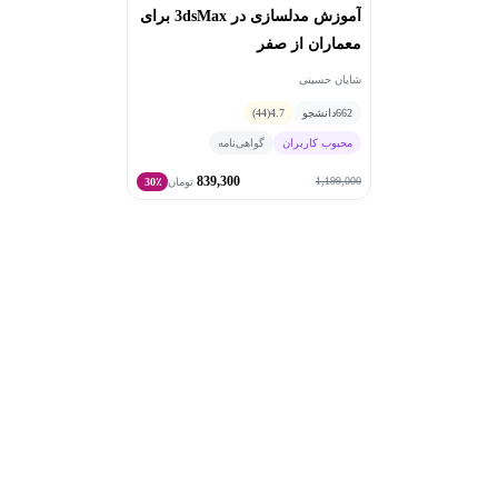
آموزش مدلسازی در 3dsMax برای
معماران از صفر
شایان حسینی
662
دانشجو
4.7
(44)
محبوب کاربران
گواهی‌نامه
839,300
1,199,000
تومان
30٪