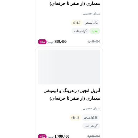
معماری (از صفر تا حرفه‌ای)
هنرجویان شده است.
شایان حسینی
برخی از دستاوردهای حرفه‌ای
72
دانشجو
4.7
(3)
اجرای پروژه‌های طراحی و تجسم معماری برای کارفرمایان و
جدید
گواهی‌نامه
دفاتر معتبر
899,400
تولید و انتشار چندین دوره تخصصی معماری در پلتفرم‌های
1,499,000
تومان
40٪
بین‌المللی و داخلی
تدریس به ده‌ها کلاس آموزشی حضوری و آنلاین
کسب تجربه عملی در طیف گسترده‌ای از پروژه‌های معماری،
از طراحی تا ارائه نهایی
شاهو با تمرکز بر نیازهای واقعی هنرجویان و بازار کار، تلاش
می‌کند دوره‌هایی ارائه دهد که مسیر رشد حرفه‌ای آن‌ها را
آنریل انجین: رندرینگ و انیمیشن
سریع‌تر، کاربردی‌تر و مؤثرتر کند.
معماری (از صفر تا حرفه‌ای)
شایان حسینی
358
دانشجو
4.8
(4)
گواهی‌نامه
1,799,400
2,999,000
تومان
40٪