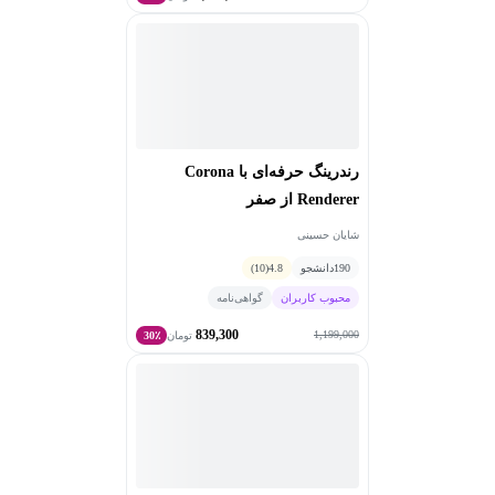
رندرینگ حرفه‌ای با Corona
Renderer از صفر
شایان حسینی
190
دانشجو
4.8
(10)
محبوب کاربران
گواهی‌نامه
839,300
1,199,000
تومان
30٪