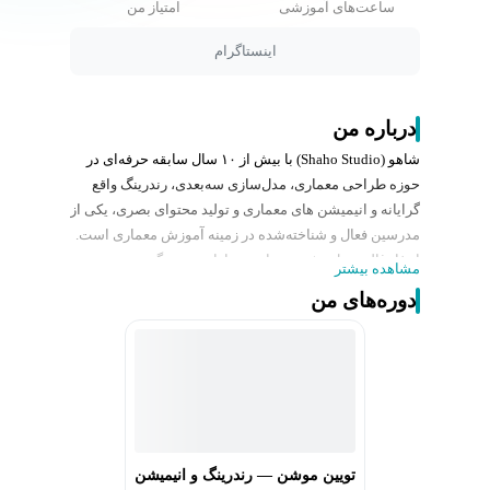
ساعت‌های آموزشی
امتیاز من
اینستاگرام
درباره من
شاهو (Shaho Studio) با بیش از ۱۰ سال سابقه حرفه‌ای در
حوزه طراحی معماری، مدل‌سازی سه‌بعدی، رندرینگ واقع
گرایانه و انیمیشن های معماری و تولید محتوای بصری، یکی از
مدرسین فعال و شناخته‌شده در زمینه آموزش معماری است.
او فارغ‌التحصیل رشته معماری و دارای تجربه گسترده در
مشاهده بیشتر
اجرای پروژه‌های معماری و ارائه آموزش‌های تخصصی به
دوره‌های من
هنرجویان و دانشجویان این حوزه است.
شاهو تاکنون صدها هنرجو را در مسیر یادگیری مهارت‌های
عملی معماری همراهی کرده و دوره‌های آموزشی او در
پلتفرم Udemy به زبان انگلیسی و همچنین در ایران به زبان
فارسی ارائه شده و مورد استقبال دانشجویان قرار گرفته
است. سبک تدریس او مبتنی بر آموزش پروژه‌محور،
ساده‌سازی مفاهیم پیچیده و ارائه نکات واقعی بازار کار
تویین موشن — رندرینگ و انیمیشن
است؛ رویکردی که باعث افزایش رضایت و نتایج بهتر برای