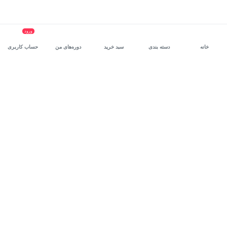
ورود
خانه
دسته بندی
سبد خرید
دوره‌های من
حساب کاربری
سرویس سازمانی مکتب‌خونه
، بستر رشد و توانمندسازی حرفه‌ای
کارکنان در مسیر توسعه‌ فردی آن‌هاست.
درخواست دمو
برنامه‌نویسی