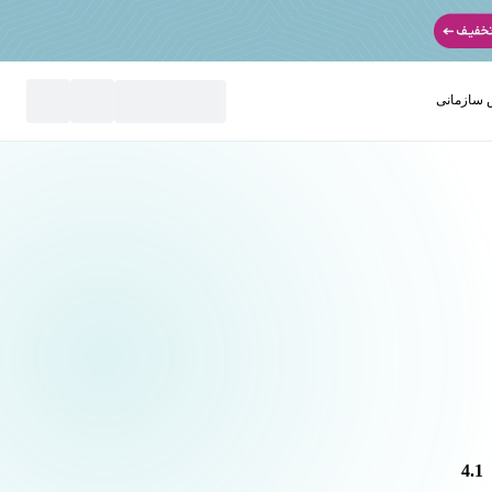
سازمانی
نید
4.1