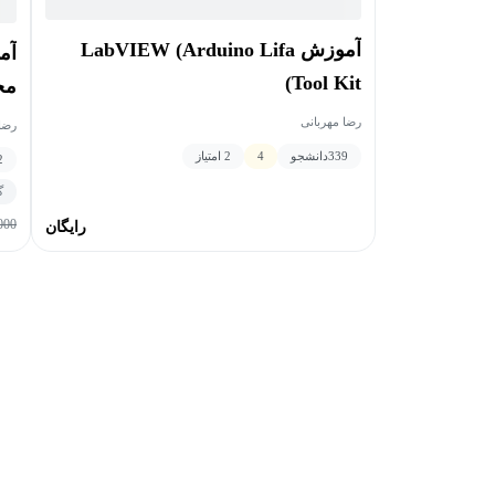
آموزش LabVIEW (Arduino Lifa
Tool Kit)
مح
رضا مهربانی
رضا
339
دانشجو
4
2 امتیاز
2
گ
000
رایگان