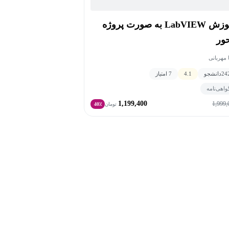
آموزش LabVIEW به صورت پروژه
ور
 مهربانی
24
دانشجو
4.1
7 امتیاز
واهی‌نامه
1,199,400
1,999,
تومان
40٪