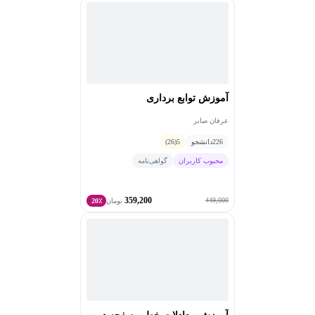
آموزش توابع برداری
عرفان صابر
226
دانشجو
5
(26)
محبوب کاربران
گواهی‌نامه
359,200
449,000
تومان
20٪