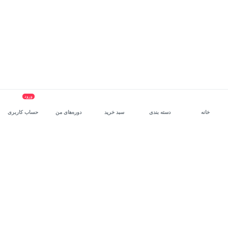
ورود
خانه
دسته بندی
سبد خرید
دوره‌های من
حساب کاربری
سرویس سازمانی مکتب‌خونه
، بستر رشد و توانمندسازی حرفه‌ای
کارکنان در مسیر توسعه‌ فردی آن‌هاست.