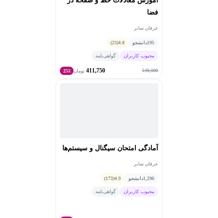
آموزش معادلات خط و صفحه در
فضا
عرفان صابر
195
دانشجو
4.8
(23)
محبوب کاربران
گواهی‌نامه
411,750
549,000
تومان
25٪
آمادگی امتحان سیگنال و سیستم‌ها
عرفان صابر
1,296
دانشجو
4.9
(173)
محبوب کاربران
گواهی‌نامه