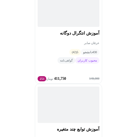
آموزش انتگرال دوگانه
عرفان صابر
430
دانشجو
5
(42)
محبوب کاربران
گواهی‌نامه
411,750
549,000
تومان
25٪
آموزش توابع چند متغیره