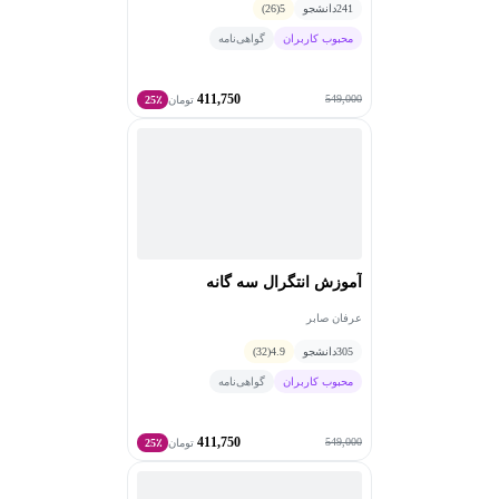
241
دانشجو
5
(26)
محبوب کاربران
گواهی‌نامه
411,750
549,000
تومان
25٪
آموزش انتگرال سه گانه
عرفان صابر
305
دانشجو
4.9
(32)
محبوب کاربران
گواهی‌نامه
411,750
549,000
تومان
25٪