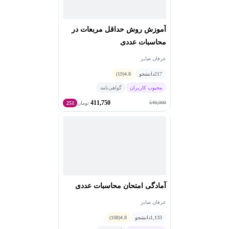
آموزش روش حداقل مربعات در
محاسبات عددی
عرفان صابر
217
دانشجو
4.8
(19)
محبوب کاربران
گواهی‌نامه
411,750
549,000
تومان
25٪
آمادگی امتحان محاسبات عددی
عرفان صابر
1,133
دانشجو
4.8
(108)