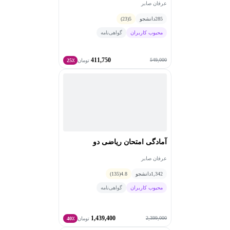
عرفان صابر
285
دانشجو
5
(23)
محبوب کاربران
گواهی‌نامه
411,750
549,000
تومان
25٪
آمادگی امتحان ریاضی دو
عرفان صابر
1,342
دانشجو
4.8
(135)
محبوب کاربران
گواهی‌نامه
1,439,400
2,399,000
تومان
40٪