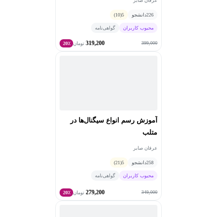
عرفان صابر
226
دانشجو
5
(10)
محبوب کاربران
گواهی‌نامه
319,200
399,000
تومان
20٪
آموزش رسم انواع سیگنال‌ها در
متلب
عرفان صابر
258
دانشجو
5
(21)
محبوب کاربران
گواهی‌نامه
279,200
349,000
تومان
20٪