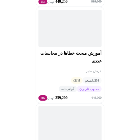
449,250
599,000
تومان
25٪
آموزش مبحث خطاها در محاسبات
عددی
عرفان صابر
234
دانشجو
5
(21)
محبوب کاربران
گواهی‌نامه
359,200
449,000
تومان
20٪