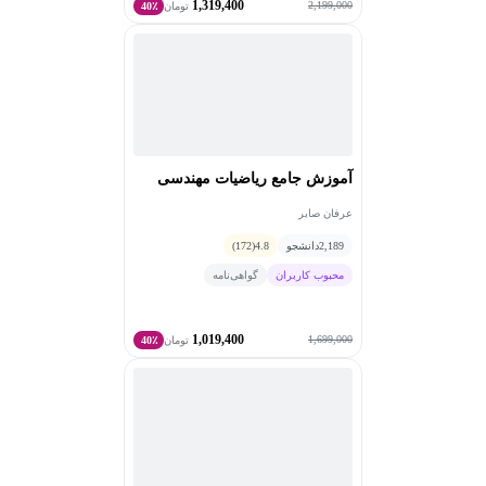
1,319,400
2,199,000
تومان
40٪
آموزش جامع ریاضیات مهندسی
عرفان صابر
2,189
دانشجو
4.8
(172)
محبوب کاربران
گواهی‌نامه
1,019,400
1,699,000
تومان
40٪