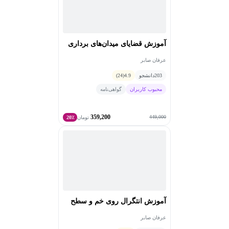
آموزش قضایای میدان‌های برداری
عرفان صابر
203
دانشجو
4.9
(24)
محبوب کاربران
گواهی‌نامه
359,200
449,000
تومان
20٪
آموزش انتگرال روی خم و سطح
عرفان صابر