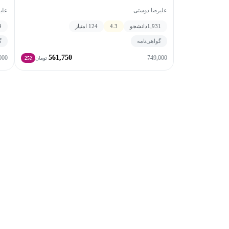
علیرضا دوستی
علی
1,931
دانشجو
4.3
124 امتیاز
9
گواهی‌نامه
گ
561,750
000
749,000
تومان
25٪