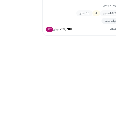
رضا دوستی
85
دانشجو
4
16 امتیاز
واهی‌نامه
239,200
299,
تومان
20٪