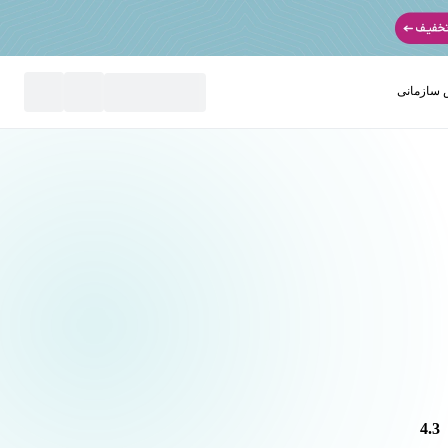
سازمانی
نید
4.3