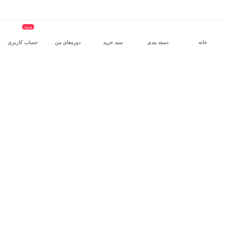
ورود
خانه
دسته بندی
سبد خرید
دوره‌های من
حساب کاربری
سرویس سازمانی مکتب‌خونه
، بستر رشد و توانمندسازی حرفه‌ای
کارکنان در مسیر توسعه‌ فردی آن‌هاست.
درخواست دمو
برنامه‌نویسی