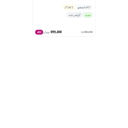
417
دانشجو
4.5
(71)
جدید
گواهی‌نامه
899,400
1,499,000
تومان
40٪