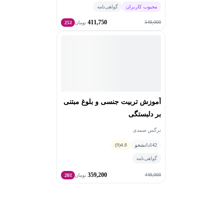
محبوب کاربران
گواهی‌نامه
411,750
549,000
تومان
25٪
آموزش تربیت جنسی و بلوغ مبتنی
بر دلبستگی
نرگس صمدی
142
دانشجو
4.8
(9)
گواهی‌نامه
359,200
449,000
تومان
20٪