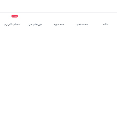
ورود
خانه
دسته بندی
سبد خرید
دوره‌های من
حساب کاربری
سرویس سازمانی مکتب‌خونه
، بستر رشد و توانمندسازی حرفه‌ای
کارکنان در مسیر توسعه‌ فردی آن‌هاست.
درخواست دمو
برنامه‌نویسی