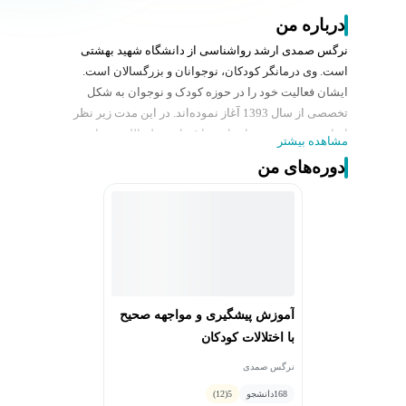
درباره من
نرگس صمدی ارشد رواشناسی از دانشگاه شهید بهشتی
است. وی درمانگر کودکان، نوجوانان و بزرگسالان است.
ایشان فعالیت خود را در حوزه کودک و نوجوان به شکل
تخصصی از سال 1393 آغاز نموده‌اند. در این مدت زیر نظر
اساتید برجسته چون استاد نیما قربانی، ولی‌الله رمضانی،
مشاهده بیشتر
حسن حمیدپور و … در رویکردهای مختلفی چون طرحواره
دوره‌های من
درمانی، رویکرد رفتاری، واقعیت درمانی، روانپویشی،
منتالیزیشن و رویکرد دلبستگی تجربه کسب نموده همچنین
دوره‌های حضوری و آنلاین متفاوتی را برگزار کرده و در
کلینیک‌های مختلف به مراجعین بیشماری در حل اختلالات
وسواس، اضطراب، روابط فردی و بین فردی، تحصیلی و
یادگیری و … کمک نموده‌ است.
آموزش پیشگیری و مواجهه صحیح
با اختلالات کودکان
نرگس صمدی
168
دانشجو
5
(12)