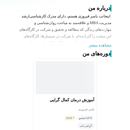
درباره من
اینجانب یاسر فیروزی هستم، دارای مدرک کارشناسی‌ارشد
مدیریت MBA و علاقه‌مند به مباحث روان‌شناسی و
مهارت‌های زندگی که مطالعه و تحقیق و شرکت در کارگاه‌های
این مبحث را گذرانده‌ام. با شرکت در سمینارها، کارگاه‌های
روان‌شناسی و روان‌شناختی، مطالعه کتاب‌ها و تحقیقات
مشاهده بیشتر
انجام شده طی سالهای اخیر، سعی در درمان مسائل روحی و
دوره‌های من
روانی و اضطراب و افسردگی دارم و تخصصم در شناخت و
درمان کمال‌گرایی و اختلالات ناشی از آن همچون وسواس
فکری و عملی (OCD) و غیره است و امیدوارم بتوانم گامی
مثبت در جهت کمک به هم‌وطنانم داشته باشم.
آموزش درمان کمال گرایی
یاسر فیروزی
676
دانشجو
3.7
(32)
گواهی‌نامه