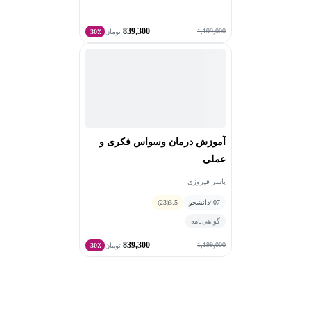
839,300
1,199,000
تومان
30٪
آموزش درمان وسواس فکری و
عملی
یاسر فیروزی
407
دانشجو
3.5
(23)
گواهی‌نامه
839,300
1,199,000
تومان
30٪