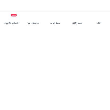
ورود
خانه
دسته بندی
سبد خرید
دوره‌های من
حساب کاربری
سرویس سازمانی مکتب‌خونه
، بستر رشد و توانمندسازی حرفه‌ای
کارکنان در مسیر توسعه‌ فردی آن‌هاست.
درخواست دمو
برنامه‌نویسی