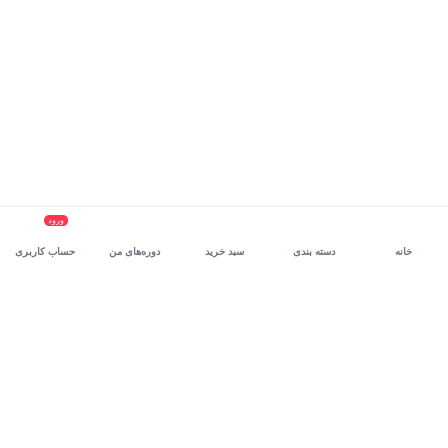
ورود
خانه
دسته بندی
سبد خرید
دوره‌های من
حساب کاربری
سرویس سازمانی مکتب‌خونه
، بستر رشد و توانمندسازی حرفه‌ای
کارکنان در مسیر توسعه‌ فردی آن‌هاست.