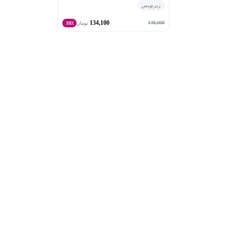
زیرنویس
134,100
149,000
تومان
10٪