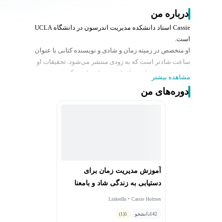
درباره من
Cassie استاد دانشکده مدیریت اندرسون در دانشگاه UCLA
است.
او متخصص در زمینه زمان و شادی و نویسنده کتابی با عنوان
ساعت شادتر
است که به زودی منتشر می‌شود. تحقیقات او
در مورد نقش زمان در افزایش رضایت از زندگی، در
مشاهده بیشتر
معتبرترین مجلات علمی منتشر شده و جوایز حرفه‌ای متعددی
دوره‌های من
از جمله جایزه "40 استاد برتر مدارس کسب‌وکار زیر 40 سال"
در سال 2018 از
Poets & Quants
را برای او به ارمغان آورده
است. آثار کاسی در نشریاتی مانند
اکونومیست
،
نیویورک
تایمز
،
وال‌استریت ژورنال
،
NPR
،
فایننشال تایمز
،
ساینتیفیک
امریکن
و سایر رسانه‌ها به چاپ رسیده است.
پیش از این، کاسی استاد دائمی دانشکده وارتون در دانشگاه
پنسیلوانیا بوده است. او دارای مدرک دکترای بازاریابی از
آموزش مدیریت زمان برای
دانشگاه استنفورد و کارشناسی روانشناسی از دانشگاه
دستیابی به زندگی شاد و بامعنا
کلمبیا است.
LinkedIn • Cassie Holmes
142
دانشجو
5
(1)