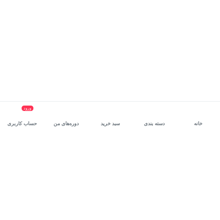
ورود
خانه
دسته بندی
سبد خرید
دوره‌های من
حساب کاربری
سرویس سازمانی مکتب‌خونه
، بستر رشد و توانمندسازی حرفه‌ای
کارکنان در مسیر توسعه‌ فردی آن‌هاست.