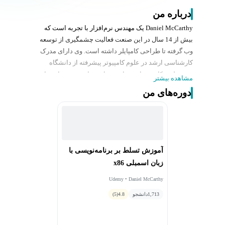
درباره من
Daniel McCarthy یک مهندس نرم‌افزار با تجربه است که
بیش از 14 سال در این صنعت فعالیت چشمگیری از توسعه
وب گرفته تا طراحی کامپایلر داشته است. وی دارای مدرک
کارشناسی ارشد در علوم کامپیوتر پیشرفته از دانشگاه
متروپولیتن کاردیف است. او دو زبان برنامه‌نویسی اختصاصی
مشاهده بیشتر
طراحی کرده است: Craft، یک زبان همه منظوره، و Marble،
دوره‌های من
یک زبان متمرکز بر وب شبیه به PHP. علاوه بر این، او با
موفقیت کامپایلرهایی را برای زبان برنامه‌نویسی C توسعه
داده است.
آموزش تسلط بر برنامه‌نویسی با
زبان اسمبلی x86
Udemy • Daniel McCarthy
1,713
دانشجو
4.8
(5)