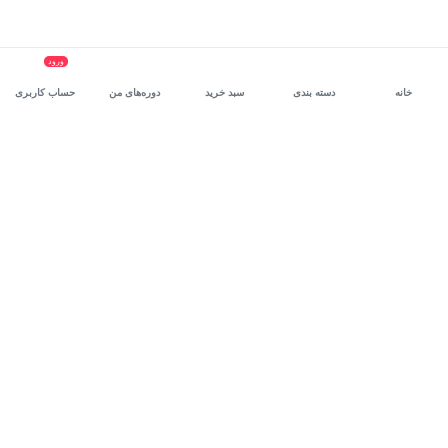
ورود
خانه
دسته بندی
سبد خرید
دوره‌های من
حساب کاربری
سرویس سازمانی مکتب‌خونه
، بستر رشد و توانمندسازی حرفه‌ای
کارکنان در مسیر توسعه‌ فردی آن‌هاست.
درخواست دمو
برنامه‌نویسی