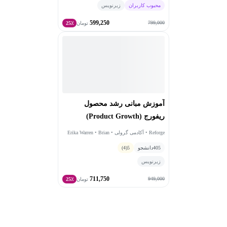
محبوب کاربران
زیرنویس
در دوره‌های آموزشی خود، اریکا تمرکز ویژه‌ای بر
599,250
استراتژی‌های نوآورانه رشد، توسعه محصول و بهینه‌سازی
799,000
تومان
25٪
فرآیندهای بازاریابی دارد.
او با رویکردی عملی و مبتنی بر
داده، به شرکت‌ها و تیم‌ها کمک می‌کند تا راهکارهای مؤثری
برای رشد پایدار و موفقیت در بازارهای رقابتی پیدا کنند.
آموزش مبانی رشد محصول
ریفورج (Product Growth)
Reforge • آکادمی گرولی • Erika Warren • Brian
Balfour • Andrew Chen
405
دانشجو
5
(4)
زیرنویس
711,750
949,000
تومان
25٪