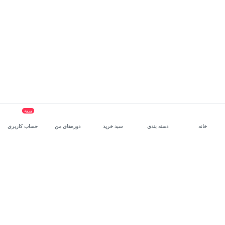
ورود
خانه
دسته بندی
سبد خرید
دوره‌های من
حساب کاربری
سرویس سازمانی مکتب‌خونه
، بستر رشد و توانمندسازی حرفه‌ای
کارکنان در مسیر توسعه‌ فردی آن‌هاست.