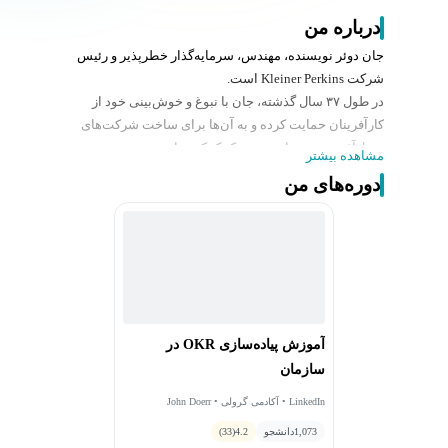
درباره من
جان دوئر نویسنده، مهندس، سرمایه‌گذار خطرپذیر و رئیس
شرکت Kleiner Perkins است.
در طول ۳۷ سال گذشته، جان با نبوغ و خوش‌بینی خود از
کارآفرینان حمایت کرده و به آن‌ها برای ساخت شرکت‌های
تحول‌آفرین و تیم‌های جسور کمک کرده است.
مشاهده بیشتر
او نویسنده کتاب پرفروش Measure What Matters است؛
دوره‌های من
راهنمایی عملی برای تعیین و دستیابی به اهداف بزرگ. جان
از طریق این کتاب و وب‌سایت WhatMatters.com، تجربیات
ارزشمند نوآورترین رهبران عصر ما را به اشتراک می‌گذارد.
جان دوئر از اولین سرمایه‌گذاران و اعضای هیئت‌مدیره گوگل
و آمازون بوده و نقش کلیدی در خلق صدها هزار شغل و رشد
دومین و سومین شرکت ارزشمند جهان داشته است.
او به تحول آینده رهبری، بهبود نظام سلامت، آموزش، مقابله
آموزش پیاده‌سازی OKR در
با بحران اقلیمی و مبارزه با فقر جهانی علاقه‌مند است و
سازمان
مدیران را به بازآفرینی آینده تشویق می‌کند.
LinkedIn • آکادمی گرولی • John Doerr
1,073
دانشجو
4.2
(33)