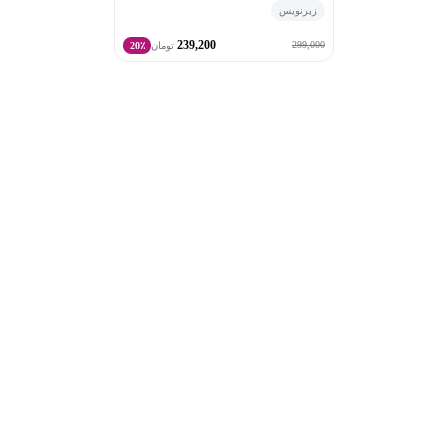
زیرنویس
239,200
299,000
تومان
20٪