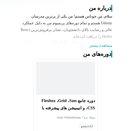
درباره من
سلام، من جوناس هستم! من یکی از برترین مدرسان
Udemy هستم و تمام دوره‌های پریمیوم من به دلیل عملکرد
عالی و رضایت بالای دانشجویان، نشان پرفروش‌ترین (Best-
Seller) را دریافت کرده‌اند.
من یک توسعه‌دهنده و طراح فول‌استک وب هستم و به ساخت
مشاهده بیشتر
رابط‌های کاربری زیبا از صفر تا صد علاقه زیادی دارم. از سال
دوره‌های من
۲۰۱۰ در حال ساخت وب‌سایت‌ها و اپلیکیشن‌ها هستم و
همچنین دارای مدرک کارشناسی ارشد مهندسی می‌باشم.
در دوران دانشگاه، با به اشتراک گذاشتن دانسته‌هایم و کمک
به دیگران، علاقه‌ام به آموزش را کشف کردم. همین علاقه
مرا در سال ۲۰۱۵ به Udemy رساند و اکنون این افتخار را
دارم که به بیش از ۲ میلیون نفر در زمینه توسعه وب آموزش
دهم.
دوره جامع Flexbox ،Grid ،Sass
چیزی که دانشجویان بیش از همه در دوره‌های من دوست
،CSS و انیمیشن های پیشرفته با
دارند این است که برای توضیح هر مفهوم زمان می‌گذارم و
Jonas Schmedtmann
آن را به شکلی بیان می‌کنم که همه بتوانند به‌راحتی آن را
سجاد ثریا • Jonas Schmedtmann
درک کنند.
13
دانشجو
پس، آیا می‌خواهید یاد بگیرید چگونه با HTML و CSS مدرن