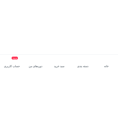
ورود
خانه
دسته بندی
سبد خرید
دوره‌های من
حساب کاربری
سرویس سازمانی مکتب‌خونه
، بستر رشد و توانمندسازی حرفه‌ای
کارکنان در مسیر توسعه‌ فردی آن‌هاست.