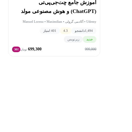
آموزش جامع چت‌جی‌پی‌تی
(ChatGPT) و هوش مصنوعی مولد
(Generative AI)
Udemy • آکادمی گرولی • Manuel Lorenz • Maximilian
Schwarzmuller • Academind by Maximilian Schwarzmuller
1,494
دانشجو
4.3
401 امتیاز
جدید
زیرنویس
699,300
999,000
تومان
30٪