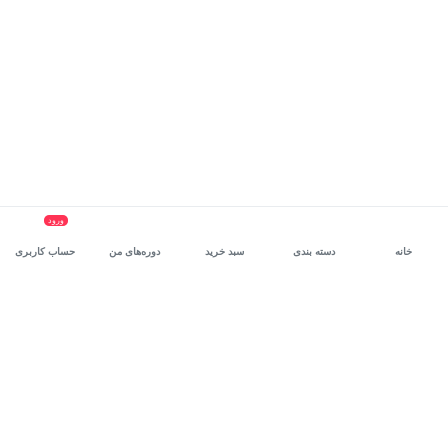
ورود
خانه
دسته بندی
سبد خرید
دوره‌های من
حساب کاربری
سرویس سازمانی مکتب‌خونه
، بستر رشد و توانمندسازی حرفه‌ای
کارکنان در مسیر توسعه‌ فردی آن‌هاست.