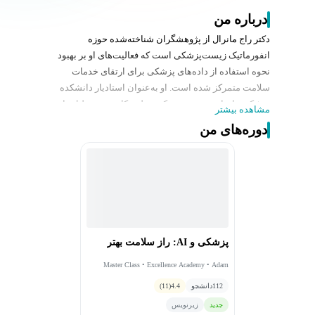
درباره من
دکتر راج مانرال از پژوهشگران شناخته‌شده حوزه
انفورماتیک زیست‌پزشکی است که فعالیت‌های او بر بهبود
نحوه استفاده از داده‌های پزشکی برای ارتقای خدمات
سلامت متمرکز شده است. او به‌عنوان استادیار دانشکده
پزشکی هاروارد، در زمینه ترکیب علوم کامپیوتر، تحلیل داده و
مشاهده بیشتر
پزشکی فعالیت می‌کند و تلاش دارد ابزارهایی توسعه دهد که
دوره‌های من
پزشکان را در اتخاذ تصمیم‌های دقیق‌تر یاری کنند. پژوهش‌های
او نقش مهمی در توسعه زیرساخت‌های داده‌محور و استفاده
مؤثر از اطلاعات سلامت در تحقیقات و مراقبت‌های بالینی
داشته است.
دستاوردهای حرفه‌ای
• استادیار دپارتمان انفورماتیک زیست‌پزشکی دانشکده
پزشکی هاروارد.
پزشکی و AI: راز سلامت بهتر
• پژوهشگر فعال در حوزه تحلیل داده‌های سلامت و
فناوری‌های پزشکی مبتنی بر داده.
Master Class • Excellence Academy • Adam
Rodman • Raj Manral • Suchi Saria
• مشارکت در پروژه‌های پیشرفته مرتبط با بهبود کیفیت
112
دانشجو
4.4
(11)
تصمیم‌گیری بالینی.
جدید
زیرنویس
• فعالیت در توسعه روش‌های نوین برای بهره‌برداری از