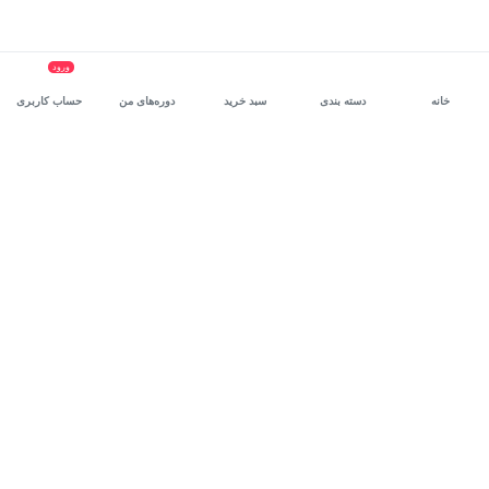
ورود
خانه
دسته بندی
سبد خرید
دوره‌های من
حساب کاربری
سرویس سازمانی مکتب‌خونه
، بستر رشد و توانمندسازی حرفه‌ای
کارکنان در مسیر توسعه‌ فردی آن‌هاست.
درخواست دمو
برنامه‌نویسی