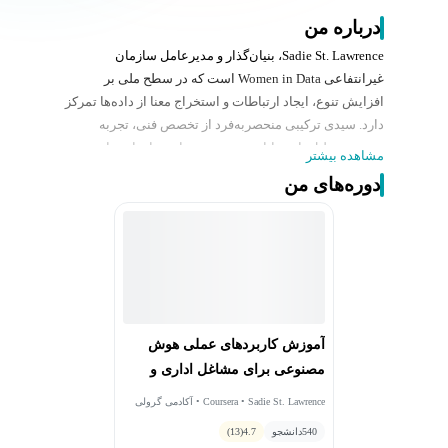
درباره من
Sadie St. Lawrence، بنیان‌گذار و مدیرعامل سازمان
غیرانتفاعی Women in Data است که در سطح ملی بر
افزایش تنوع، ایجاد ارتباطات و استخراج معنا از داده‌ها تمرکز
دارد. سیدی ترکیبی منحصربه‌فرد از تخصص فنی، تجربه
مدیریت تحلیل‌ها و توانایی رهبری تغییرات سازمانی با
مشاهده بیشتر
استفاده از همدلی و حل مسئله را به ارمغان می‌آورد. او بیش
دوره‌های من
از 70,000 نفر را در زمینه علوم داده آموزش داده و از هوش
مصنوعی دموکراتیک حمایت می‌کند. سیدی به دنبال آوردن
همدلی به کسب‌وکارها و کمک به افراد برای یافتن مسیری
اصیل در زندگی است.
آموزش کاربردهای عملی هوش
مصنوعی برای مشاغل اداری و
دفتری
Coursera • Sadie St. Lawrence • آکادمی گرولی
540
دانشجو
4.7
(13)