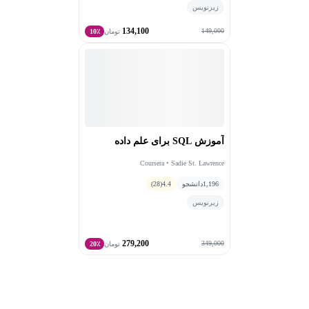
زیرنویس
134,100
149,000
تومان
10٪
آموزش SQL برای علم داده
Coursera • Sadie St. Lawrence
1,196
دانشجو
4.4
(28)
زیرنویس
279,200
349,000
تومان
20٪