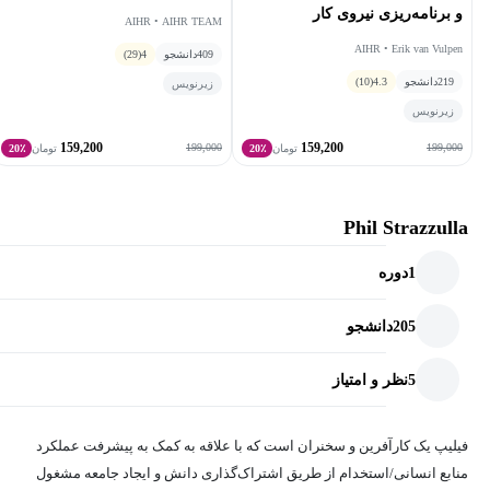
و برنامه‌ریزی نیروی کار
AIHR • AIHR TEAM
AIHR • Erik van Vulpen
409
دانشجو
4
(29)
219
دانشجو
4.3
(10)
زیرنویس
زیرنویس
159,200
159,200
199,000
199,000
تومان
20٪
تومان
20٪
Phil Strazzulla
1
دوره
205
دانشجو
5
نظر و امتیاز
فیلیپ یک کارآفرین و سخنران است که با علاقه به کمک به پیشرفت عملکرد
منابع انسانی/استخدام از طریق اشتراک‌گذاری دانش و ایجاد جامعه مشغول