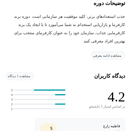
توضیحات دوره
جذب استعدادهای برتر، کلید موفقیت هر سازمانی است. دوره برند
کارفرما و بازاریابی استخدام به شما می‌آموزد تا با ایجاد یک برند
کارفرمایی جذاب، سازمان خود را به عنوان کارفرمای منتخب برای
بهترین افراد معرفی کنید.
مشاهده ادامه معرفی
در این دوره، با نحوه‌ی تدوین و اجرای یک استراتژی برند کارفرما که
مورد توجه کاندیداهای ایده‌آل شما قرار گیرد، آشنا خواهید شد. همچنین،
با تاکتیک‌های مختلف بازاریابی استخدام برای ایجاد هیجان، اعتبار و
دیدگاه کاربران
مشاهده 1 دیدگاه
اعتماد به سازمان خود، به منظور جذب حداکثری نیروی کار متخصص،
آشنا می‌شوید.
5
4.2
4
3
با شرکت در این دوره قادر خواهید بود:
2
بر اساس امتیاز 5 دانشجو
1
ارزش برند کارفرما را برای استراتژی استخدام خود درک کنید.
فاطمه زارع
5
قیف کامل استخدام (end-to-end hiring funnel) و نقش بازاریابی