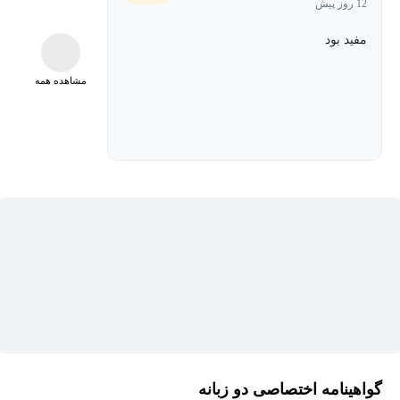
12 روز پیش
استخدام را بررسی نمایید.
مفید بود
اهداف برند کارفرما را تعیین کرده و منابع مورد نیاز برای دستیابی
به آن‌ها را شناسایی کنید.
مشاهده همه
با اندازه‌گیری بازگشت سرمایه (ROI) برند کارفرما، نقاط ضعف را
شناسایی کرده و به طور مداوم آن را بهبود بخشید.
این دوره برای چه کسانی مناسب است؟
متخصصان منابع انسانی که به دنبال بهبود استراتژی جذب نیروی
خود هستند.
مدیران بازاریابی که می‌خواهند برند کارفرما را در استراتژی‌های
کلی سازمان ادغام کنند.
کارآفرینان و صاحبان کسب و کار که به دنبال جذب و حفظ بهترین
استعدادها هستند.
گواهینامه اختصاصی دو زبانه