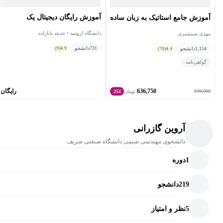
آموزش رایگان دیجیتال یک
آموزش جامع استاتیک به زبان ساده
دانشگاه ارومیه • حدیثه بابازاده
مهدی شمشیری
731
دانشجو
4.9
(9)
1,154
دانشجو
4.4
(70)
گواهی‌نامه
636,750
رایگان
849,000
تومان
25٪
آروین گازرانی
دانشجوی مهندسی شیمی دانشگاه صنعتی شریف
1
دوره
219
دانشجو
5
نظر و امتیاز