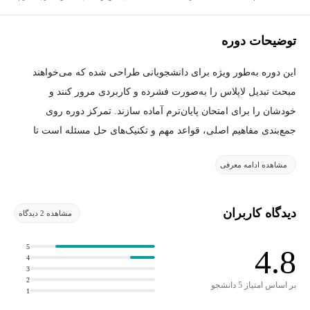
های دانشگاه شریف
توضیحات دوره
این دوره به‌طور ویژه برای دانشجویانی طراحی شده که می‌خواهند
مبحث تبدیل لاپلاس را به‌صورت فشرده و کاربردی مرور کنند و
خودشان را برای امتحان پایان‌ترم آماده سازند. تمرکز دوره روی
جمع‌بندی مفاهیم اصلی، قواعد مهم و تکنیک‌های حل مسئله است تا
بدون اتلاف وقت، به تسلط لازم برای پاسخ‌گویی به سوالات امتحانی
مشاهده ادامه معرفی
برسید.
آنچه در این دوره یاد می‌گیرید:
دیدگاه کاربران
مشاهده 2 دیدگاه
تعریف و مقدمات تبدیل لاپلاس
5
4.8
4
آشنایی با مفهوم اصلی، ارتباط آن با تابع گاما و حل مثال‌های
3
مقدماتی.
2
بر اساس امتیاز 5 دانشجو
1
قواعد و روابط مهم تبدیل لاپلاس