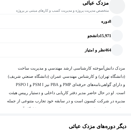
مزدک عبائی
متخصص مدیریت پروژه و مدیریت کسب و کارهای مبتنی بر پروژه
8
دوره
15,971
دانشجو
464
نظر و امتیاز
مزدک دانش‌آموخته کارشناسی ارشد مهندسي و مديريت ساخت
(دانشگاه تهران) و کارشناس مهندسي عمران (دانشگاه صنعتي شريف)
و دارای گواهی‌نامه‌های حرفه‌ای PMP و PBA نیز PSM I و PSPO I
است. او در حال حاضر مدیر دفتر کاریابی داخلی و دستیار رییس هیئت
مدیره در شرکت کیسون است و در سابقه خود تجارب متنوعی از جمله
موارد زیر دارد: سابقه تدريس در بيش از ۲۳۰ دوره و كارگاه آموزشي
در زمينه‌هاي مديريت پروژه، مدیریت کسب و کار و مدیریت قراردادها
دیگر دوره‌های مزدک عبائی
مدرس دوره‌های آموزشی مجازی مشاور / کارشناس مدیریت پروژه و