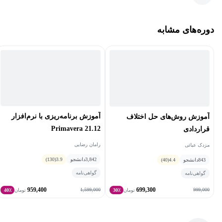
دوره‌های مشابه
آموزش برنامه‌ریزی با نرم‌افزار
آموزش روش‌های حل اختلاف
21.12 Primavera
قراردادی
رامان رضایی
مزدک عبائی
3,842
دانشجو
3.9
(130)
843
دانشجو
4.4
(40)
گواهی‌نامه
گواهی‌نامه
959,400
699,300
1,599,000
999,000
تومان
30٪
تومان
40٪