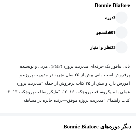
Bonnie Biafore
3
دوره
601
دانشجو
23
نظر و امتیاز
بانی بیافور یک حرفه‌ای مدیریت پروژه (PMP)، مربی و نویسنده
پرفروش است. بانی بیش از ۲۵ سال تجربه در مدیریت پروژه و
آموزش دارد و بیش از ۲۵ کتاب پرفروش از جمله "مدیریت پروژه
عملی با مایکروسافت پروجکت ۲۰۱۶"، "مایکروسافت پروجکت ۲۰۱۳:
کتاب راهنما"، "مدیریت پروژه موفق—برنده جایزه در مسابقه
بین‌المللی STC ۲۰۱۲—"، "کوئیک‌بوکز: کتاب راهنما"، و "مربی مدیریت
پروژه شما" نوشته است. رمان او به نام "آبمیوه تازه" در آمازون و
دیگر دوره‌های Bonnie Biafore
سایر کتاب‌فروشی‌ها موجود است. او ده‌ها دوره آموزشی برای لینکدین
لرنینگ تألیف کرده است. او همچنین خدمات مشاوره در زمینه مدیریت