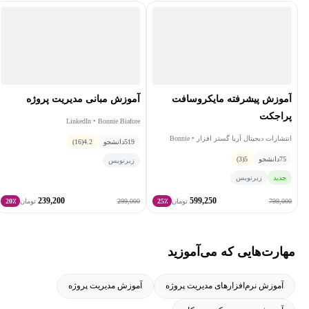
پروژه و مایکروسافت پروجکت ارائه می‌دهد
آموزش پیشرفته مایکروسافت
آموزش مبانی مدیریت پروژه
پراجکت
LinkedIn • Bonnie Biafore
انتشارات دیجیتال آریا گستر افزار • Bonnie
519
دانشجو
4.2
(16)
Biafore
75
دانشجو
5
(3)
زیرنویس
جدید
زیرنویس
239,200
599,250
299,000
799,000
تومان
25٪
تومان
20٪
مهارت‌هایی که می‌آموزید
آموزش نرم‌افزارهای مدیریت پروژه
آموزش مدیریت پروژه