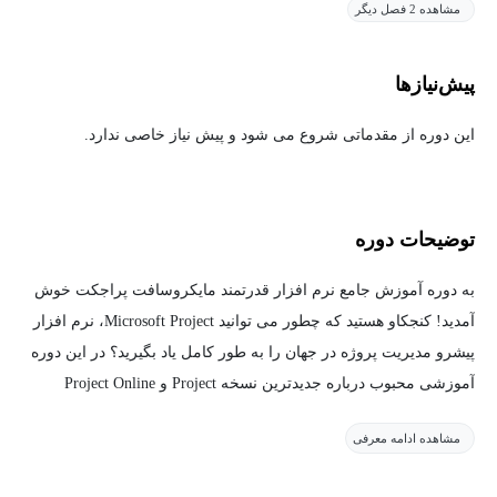
مشاهده 2 فصل دیگر
پیش‌نیاز‌ها
این دوره از مقدماتی شروع می شود و پیش نیاز خاصی ندارد.
توضیحات دوره
به دوره آموزش جامع نرم افزار قدرتمند مایکروسافت پراجکت خوش
آمدید! کنجکاو هستید که چطور می توانید Microsoft Project، نرم افزار
پیشرو مدیریت پروژه در جهان را به طور کامل یاد بگیرید؟ در این دوره
آموزشی محبوب درباره جدیدترین نسخه Project و Project Online
Desktop، هم نسخه آفلاین و هم نسخه اشتراکی اپلیکیشن دسکتاپ همه
مشاهده ادامه معرفی
ضروریات را فرا میگیرید، پس با ما همراه باشید.